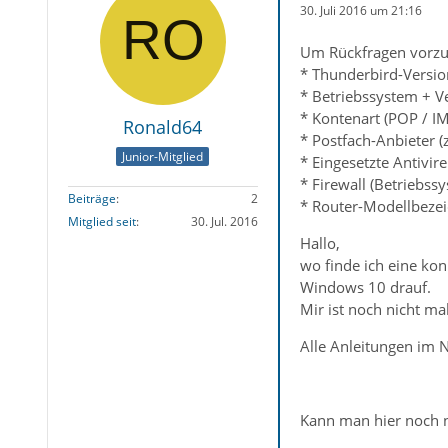
30. Juli 2016 um 21:16
Um Rückfragen vorzu
* Thunderbird-Versio
* Betriebssystem + V
* Kontenart (POP / I
Ronald64
* Postfach-Anbieter (
Junior-Mitglied
* Eingesetzte Antivir
* Firewall (Betriebss
Beiträge
2
* Router-Modellbezei
Mitglied seit
30. Jul. 2016
Hallo,
wo finde ich eine kon
Windows 10 drauf.
Mir ist noch nicht m
Alle Anleitungen im N
Kann man hier noch n