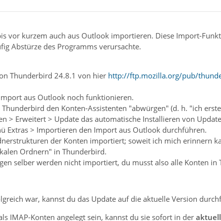
is vor kurzem auch aus Outlook importieren. Diese Import-Funkt
äufig Abstürze des Programms verursachte.
rsion Thunderbird 24.8.1 von hier
http://ftp.mozilla.org/pub/thund
 Import aus Outlook noch funktionieren.
 Thunderbird den Konten-Assistenten "abwürgen" (d. h. "ich erst
gen > Erweitert > Update das automatische Installieren von Update
 Extras > Importieren den Import aus Outlook durchführen.
nerstrukturen der Konten importiert; soweit ich mich erinnern ka
kalen Ordnern" in Thunderbird.
gen selber werden nicht importiert, du musst also alle Konten in
greich war, kannst du das Update auf die aktuelle Version durch
als IMAP-Konten angelegt sein, kannst du sie sofort in der
aktuel