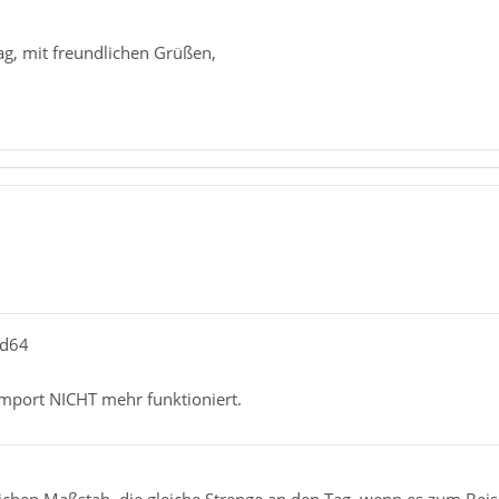
g, mit freundlichen Grüßen,
ld64
Import NICHT mehr funktioniert.
ichen Maßstab, die gleiche Strenge an den Tag, wenn es zum Beis