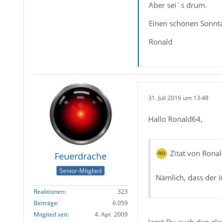
Aber sei´s drum.
Einen schönen Sonnta
Ronald
31. Juli 2016 um 13:48
Hallo Ronald64,
Zitat von Rona
Feuerdrache
Senior-Mitglied
Nämlich, dass der 
Reaktionen
323
Beiträge
6.059
Mitglied seit
4. Apr. 2009
legst Du auch den gle