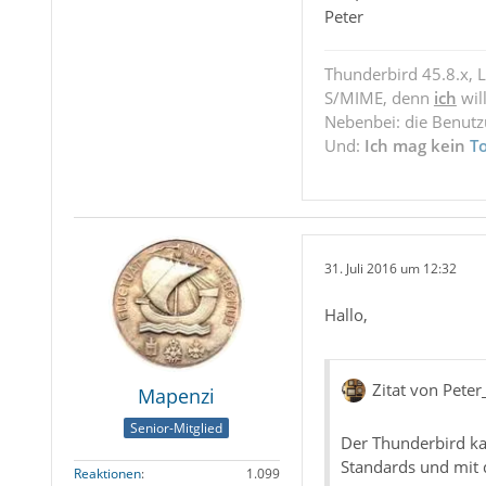
Peter
Thunderbird 45.8.x, 
S/MIME, denn
ich
wil
Nebenbei: die Benut
Und:
Ich mag kein
T
31. Juli 2016 um 12:32
Hallo,
Zitat von Pet
Mapenzi
Senior-Mitglied
Der Thunderbird ka
Standards und mit d
Reaktionen
1.099