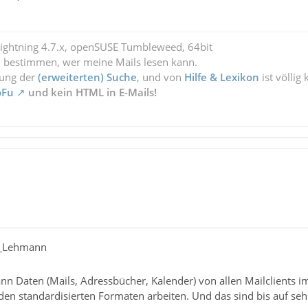
Lightning 4.7.x, openSUSE Tumbleweed, 64bit
l bestimmen, wer meine Mails lesen kann.
zung der
(erweiterten) Suche
, und von
Hilfe & Lexikon
ist völlig
oFu
und kein HTML in E-Mails!
er_Lehmann
nn Daten (Mails, Adressbücher, Kalender) von allen Mailclients i
en standardisierten Formaten arbeiten. Und das sind bis auf sehr 