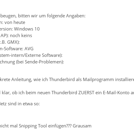
beugen, bitten wir um folgende Angaben:
n: von heute
ersion: Windows 10
MAP): noch keins
z.B. GMX):
en-Software: AVG
ystem-intern/Externe Software):
chnung (bei Sende-Problemen):
krete Anleitung, wie ich Thunderbird als Mailprogramm installie
al klar, ob ich beim neuen Thunderbird ZUERST ein E-Mail-Konto 
etz sind in etwa so:
icht mal Snipping Tool einfügen??? Grausam