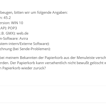
beugen, bitten wir um folgende Angaben:
n: 45.2
ersion: WIN 10
MAP): POP3
z.B. GMX): web.de
en-Software: Avira
ystem-intern/Externe Software):
chnung (bei Sende-Problemen):
st bei meinem Bekannten der Papierkorb aus der Menuleiste ver
erden. Der Papierkorb kann versehentlich nicht bewußt gelöscht w
 Papierkorb wieder zurück?