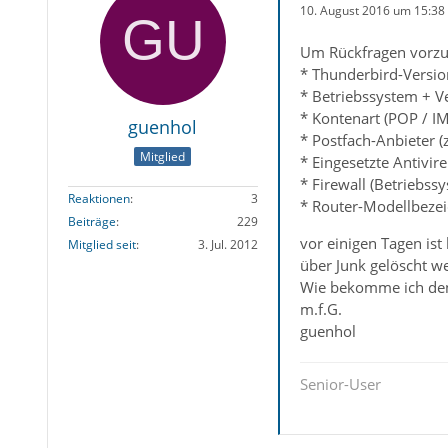
10. August 2016 um 15:38
Um Rückfragen vorzu
* Thunderbird-Versio
* Betriebssystem + V
* Kontenart (POP / I
guenhol
* Postfach-Anbieter (
Mitglied
* Eingesetzte Antivir
* Firewall (Betriebss
Reaktionen
3
* Router-Modellbezei
Beiträge
229
vor einigen Tagen i
Mitglied seit
3. Jul. 2012
über Junk gelöscht w
Wie bekomme ich den
m.f.G.
guenhol
Senior-User