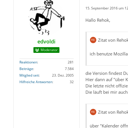
15. September 2016 um 1
Hallo Rehok,
Zitat von Reho
edvoldi
Moderator
ich benutze Mozill
Reaktionen
281
Beiträge
7.584
die Version findest 
Mitglied seit
23. Dez. 2005
Hier dann auf "über K
Hilfreiche Antworten
32
Die letzte nicht offizi
Die läuft bei mir auc
Zitat von Reho
über "Kalender öff