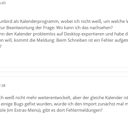
6:45
unbird als Kalenderprogramm, wobei ich nicht weiß, um welche Versi
g zur Beantwortung der Frage: Wo kann ich das nachsehen?
nn den Kalender problemlos auf Desktop exportieren und habe dor
n will, kommt die Meldung: Beim Schreiben ist ein Fehler aufget
?
7:38
ch weiß nicht mehr weiterentwickelt, aber der gleiche Kalender is
ch einige Bugs gefixt wurden, würde ich den Import zunächst mal
ole (im Extras-Menü), gibt es dort Fehlermeldungen?