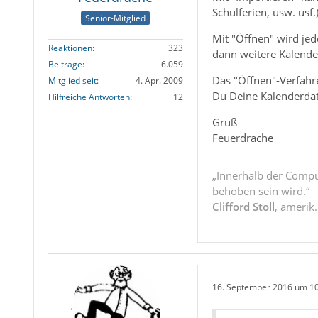
Schulferien, usw. usf.
Senior-Mitglied
Mit "Öffnen" wird jed
Reaktionen
323
dann weitere Kalender
Beiträge
6.059
Das "Öffnen"-Verfahre
Mitglied seit
4. Apr. 2009
Du Deine Kalenderdate
Hilfreiche Antworten
12
Gruß
Feuerdrache
„Innerhalb der Compu
behoben sein wird.“
Clifford Stoll
, amerik
16. September 2016 um 1