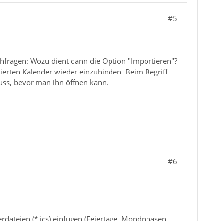
#5
hfragen: Wozu dient dann die Option "Importieren"?
ierten Kalender wieder einzubinden. Beim Begriff
uss, bevor man ihn öffnen kann.
#6
rdateien (*.ics) einfügen (Feiertage, Mondphasen,