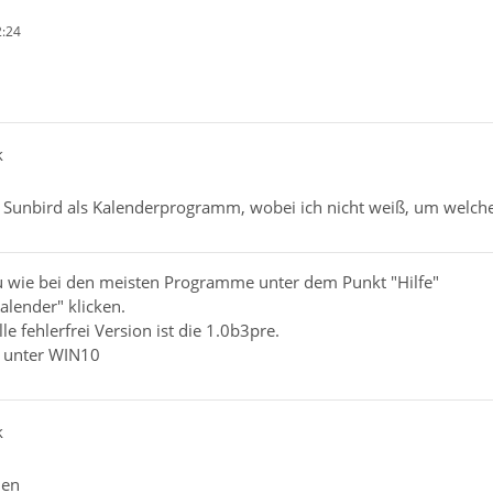
2:24
k
a Sunbird als Kalenderprogramm, wobei ich nicht weiß, um welche
Du wie bei den meisten Programme unter dem Punkt "Hilfe"
alender" klicken.
elle fehlerfrei Version ist die 1.0b3pre.
h unter WIN10
k
nen