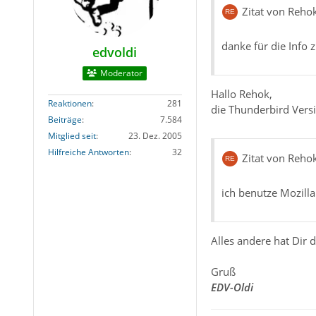
Zitat von Reho
danke für die Info 
edvoldi
Moderator
Hallo Rehok,
Reaktionen
281
die Thunderbird Vers
Beiträge
7.584
Mitglied seit
23. Dez. 2005
Hilfreiche Antworten
32
Zitat von Reho
ich benutze Mozill
Alles andere hat Dir 
Gruß
EDV-Oldi