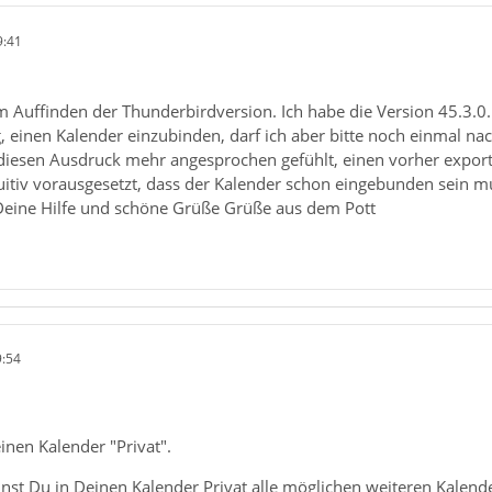
9:41
m Auffinden der Thunderbirdversion. Ich habe die Version 45.3.0.
einen Kalender einzubinden, darf ich aber bitte noch einmal nac
diesen Ausdruck mehr angesprochen gefühlt, einen vorher export
tuitiv vorausgesetzt, dass der Kalender schon eingebunden sein m
Deine Hilfe und schöne Grüße Grüße aus dem Pott
9:54
einen Kalender "Privat".
nst Du in Deinen Kalender Privat alle möglichen weiteren Kalende