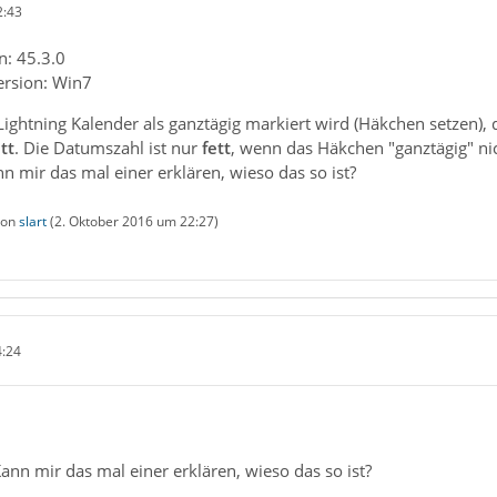
2:43
n: 45.3.0
ersion: Win7
ightning Kalender als ganztägig markiert wird (Häkchen setzen),
tt
. Die Datumszahl ist nur
fett
, wenn das Häkchen "ganztägig" nich
nn mir das mal einer erklären, wieso das so ist?
 von
slart
(
2. Oktober 2016 um 22:27
)
4:24
Kann mir das mal einer erklären, wieso das so ist?