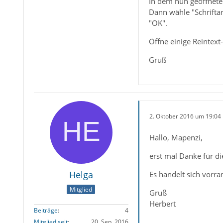
In dem nun geöffneten
Dann wähle "Schriftar
"OK".
Öffne einige Reintext
Gruß
2. Oktober 2016 um 19:04
Hallo, Mapenzi,
erst mal Danke für d
Helga
Es handelt sich vorran
Mitglied
Gruß
Herbert
Beiträge
4
Mitglied seit
20. Sep. 2016