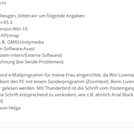
8:59
beugen, bitten wir um folgende Angaben:
n:45.3
ersion:Win 10
MAP):imap
(z.B. GMX):Unitymedia
en-Software:Avast
ystem-intern/Externe Software):
chnung (bei Sende-Problemen):
ird e-Mailprogramm für meine Frau eingerichtet, da Win Livemail 
ient den PC mit einem Sonderprogramm (Zoomtext). Beim Livemail
gelesen werden. Mit Thanderbird ist die Schrift vom Posteingang 
die Schrift entsprechend zu verändern, wie z.B. ähnlich Arial Black
uß
 von Helga