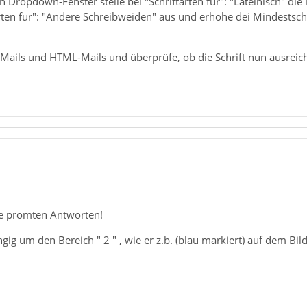
 Dropdown-Fenster stelle bei "Schriftarten für": "Lateinisch" die
ten für": "Andere Schreibweiden" aus und erhöhe dei Mindestschr
-Mails und HTML-Mails und überprüfe, ob die Schrift nun ausreich
ie promten Antworten!
gig um den Bereich " 2 " , wie er z.b. (blau markiert) auf dem Bildb