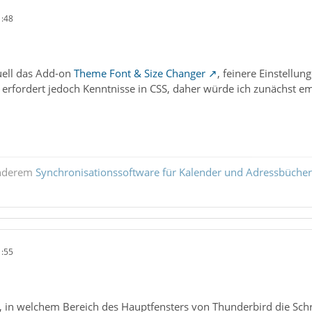
1:48
uell das Add-on
Theme Font & Size Changer
, feinere Einstellun
s erfordert jedoch Kenntnisse in CSS, daher würde ich zunächst 
anderem
Synchronisationssoftware für Kalender und Adressbücher
1:55
ar, in welchem Bereich des Hauptfensters von Thunderbird die Schr