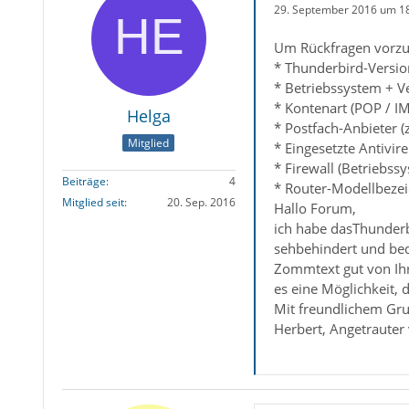
29. September 2016 um 1
Um Rückfragen vorzu
* Thunderbird-Versio
* Betriebssystem + V
* Kontenart (POP / I
Helga
* Postfach-Anbieter 
Mitglied
* Eingesetzte Antivir
* Firewall (Betriebss
Beiträge
4
* Router-Modellbezei
Mitglied seit
20. Sep. 2016
Hallo Forum,
ich habe dasThunderb
sehbehindert und bed
Zommtext gut von Ihr 
es eine Möglichkeit, 
Mit freundlichem Gr
Herbert, Angetrauter