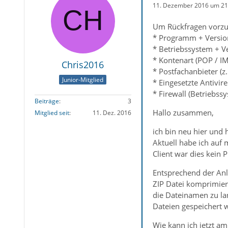
11. Dezember 2016 um 21
Um Rückfragen vorzu
* Programm + Version
* Betriebssystem + 
* Kontenart (POP / I
Chris2016
* Postfachanbieter (z.
Junior-Mitglied
* Eingesetzte Antivi
* Firewall (Betriebss
Beiträge
3
Hallo zusammen,
Mitglied seit
11. Dez. 2016
ich bin neu hier und 
Aktuell habe ich auf
Client war dies kein 
Entsprechend der Anl
ZIP Datei komprimiert
die Dateinamen zu la
Dateien gespeichert 
Wie kann ich jetzt 