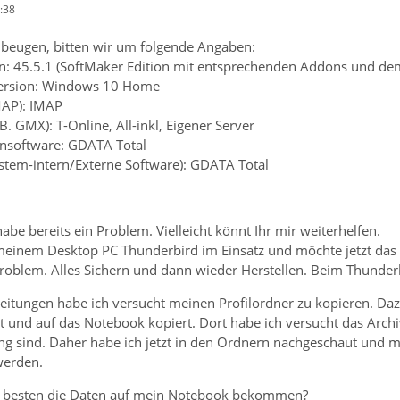
:38
beugen, bitten wir um folgende Angaben:
: 45.5.1 (SoftMaker Edition mit entsprechenden Addons und dem
Version: Windows 10 Home
MAP): IMAP
B. GMX): T-Online, All-inkl, Eigener Server
rensoftware: GDATA Total
ystem-intern/Externe Software): GDATA Total
habe bereits ein Problem. Vielleicht könnt Ihr mir weiterhelfen.
 meinem Desktop PC Thunderbird im Einsatz und möchte jetzt das
Problem. Alles Sichern und dann wieder Herstellen. Beim Thunderbir
eitungen habe ich versucht meinen Profilordner zu kopieren. Daz
 und auf das Notebook kopiert. Dort habe ich versucht das Archiv
ng sind. Daher habe ich jetzt in den Ordnern nachgeschaut und mu
werden.
am besten die Daten auf mein Notebook bekommen?