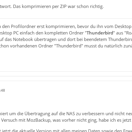
twort. Das komprimieren per ZIP war schon richtig.
 den Profilordner erst komprimieren, bevor du ihn vom Desktop
sktop PC einfach den kompletten Ordner "
Thunderbird
" aus "Ro
auf das Notebook übertragen und dort bei beendetem Thunderbir
schon vorhandenen Ordner "Thunderbird" musst du natürlich zunä
:48
iert um die Übertragung auf die NAS zu verbessern und nicht neu
ersuch mit MozBackup, was vorher nicht ging, habe ich es jetzt 
jetzt die aktuelle Version mit allen meinen Daten sowie den Erw