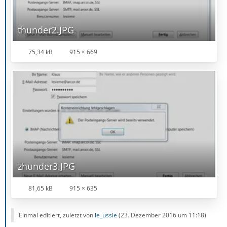
thunder2.JPG
75,34 kB
915 × 669
zhunder3.JPG
81,65 kB
915 × 635
Einmal editiert, zuletzt von
le_ussie
(
23. Dezember 2016 um 11:18
)