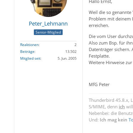
Hallo Ernst,
Weil die so genannte 
Problem mit deinem B
Peter_Lehmann
erreichen.
Senior-Mitglied
Die vom User durchzuf
Also zum Bsp. für ihn
Reaktionen
2
Datenträger sichern. 
Beiträge
13.502
Festplatte.
Mitglied seit
5. Jun. 2005
Weitere Hinweise zur 
MfG Peter
Thunderbird 45.8.x, 
S/MIME, denn
ich
wil
Nebenbei: die Benut
Und:
Ich mag kein
T