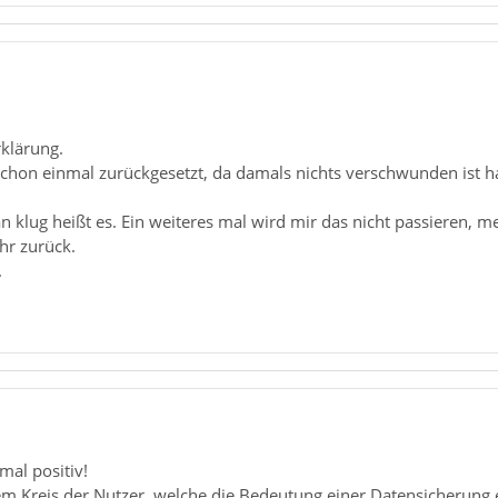
rklärung.
schon einmal zurückgesetzt, da damals nichts verschwunden ist 
 klug heißt es. Ein weiteres mal wird mir das nicht passieren, m
hr zurück.
.
mal positiv!
em Kreis der Nutzer, welche die Bedeutung einer Datensicherung 