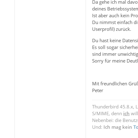
Da gehe ich mal davon
deines Betriebssystem
Ist aber auch kein Pr
Du nimmst einfach die
Userprofil) zurück.
Du hast keine Datensi
Es soll sogar sicherh
sind immer unwichtig
Sorry für meine Deutl
Mit freundlichen Grü
Peter
Thunderbird 45.8.x, 
S/MIME, denn
ich
wil
Nebenbei: die Benut
Und:
Ich mag kein
T