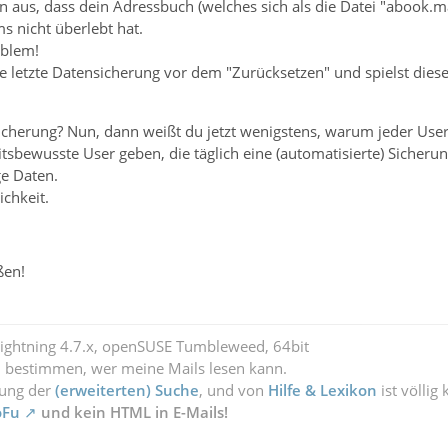
 aus, dass dein Adressbuch (welches sich als die Datei "abook.ma
s nicht überlebt hat.
oblem!
 letzte Datensicherung vor dem "Zurücksetzen" und spielst diese
cherung? Nun, dann weißt du jetzt wenigstens, warum jeder User 
eitsbewusste User geben, die täglich eine (automatisierte) Siche
e Daten.
ichkeit.
ßen!
Lightning 4.7.x, openSUSE Tumbleweed, 64bit
l bestimmen, wer meine Mails lesen kann.
zung der
(erweiterten) Suche
, und von
Hilfe & Lexikon
ist völlig
oFu
und kein HTML in E-Mails!