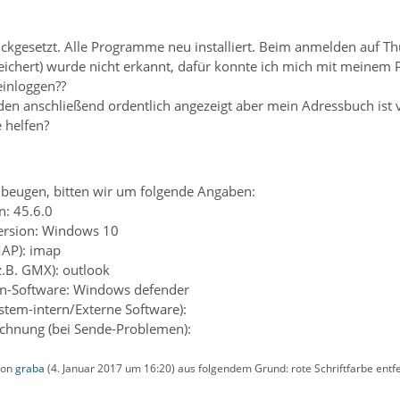
kgesetzt. Alle Programme neu installiert. Beim anmelden auf T
peichert) wurde nicht erkannt, dafür konnte ich mich mit meine
einloggen??
den anschließend ordentlich angezeigt aber mein Adressbuch ist 
 helfen?
beugen, bitten wir um folgende Angaben:
n: 45.6.0
ersion: Windows 10
MAP): imap
z.B. GMX): outlook
ren-Software: Windows defender
ystem-intern/Externe Software):
chnung (bei Sende-Problemen):
 von
graba
(
4. Januar 2017 um 16:20
) aus folgendem Grund: rote Schriftfarbe entf