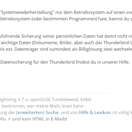
"Systemwiederherstellung" nur dein Betriebssystem auf einen vor
etriebssystem (oder bestimmten Programmen) hast, kannst du da
ührende Sicherung seiner persönlichen Daten hat damit nicht vie
 wichtige Daten (Dokumente, Bilder, aber auch das Thunderbird-U
Als ext. Datenträger sind zumindest als Billiglösung zwei wechse
Datensicherung für den Thunderbird findest du in unserer Hilfe.
Lightning 4.7.x, openSUSE Tumbleweed, 64bit
l bestimmen, wer meine Mails lesen kann.
zung der
(erweiterten) Suche
, und von
Hilfe & Lexikon
ist völlig
oFu
und kein HTML in E-Mails!