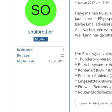
4. Januar 2017 um 15:44
Habe meinen PC zurüc
(auf externer FP ges
(selbe Emailadresse) 
Alle Nachrichten wur
soulbrother
Wer kann mir da bitte
Mitglied
Reaktionen
1
Um Rückfragen vorzu
Beiträge
20
* Thunderbird-Versio
Mitglied seit
1. Jun. 2016
* Betriebssystem + V
* Kontenart (POP / I
* Postfach-Anbieter (
* Eingesetzte Antivi
* Firewall (Betriebss
* Router-Modellbezei
Einmal editiert, zuletzt