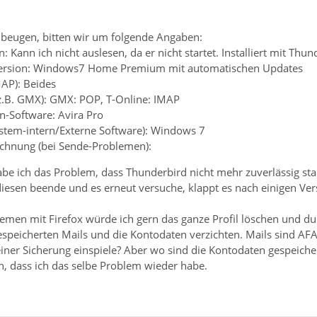
beugen, bitten wir um folgende Angaben:
: Kann ich nicht auslesen, da er nicht startet. Installiert mit Thu
Version: Windows7 Home Premium mit automatischen Updates
MAP): Beides
(z.B. GMX): GMX: POP, T-Online: IMAP
en-Software: Avira Pro
system-intern/Externe Software): Windows 7
chnung (bei Sende-Problemen):
habe ich das Problem, dass Thunderbird nicht mehr zuverlässig st
diesen beende und es erneut versuche, klappt es nach einigen Ver
emen mit Firefox würde ich gern das ganze Profil löschen und du
espeicherten Mails und die Kontodaten verzichten. Mails sind AFAI
iner Sicherung einspiele? Aber wo sind die Kontodaten gespeiche
ch, dass ich das selbe Problem wieder habe.