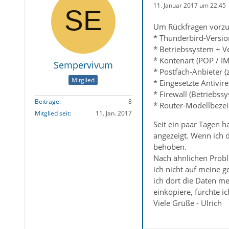
11. Januar 2017 um 22:45
Um Rückfragen vorzu
* Thunderbird-Version
* Betriebssystem + 
* Kontenart (POP / I
Sempervivum
* Postfach-Anbieter 
Mitglied
* Eingesetzte Antivir
* Firewall (Betriebs
Beiträge
8
* Router-Modellbezei
Mitglied seit
11. Jan. 2017
Seit ein paar Tagen 
angezeigt. Wenn ich 
behoben.
Nach ähnlichen Probl
ich nicht auf meine g
ich dort die Daten me
einkopiere, fürchte i
Viele Grüße - Ulrich