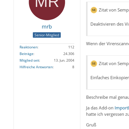
Zitat von Sem
Deaktivieren des V
mrb
Senior-Mitglied
Wenn der Virenscanner
Reaktionen
112
Beiträge
24.306
Mitglied seit
13. Jun. 2004
Zitat von Sem
Hilfreiche Antworten
8
Einfaches Einkopiere
Beschreibe mal genau
Ja das Add-on
Import
hatte ich vergessen 
Gruß