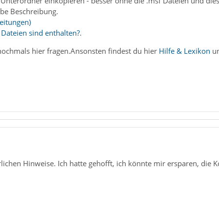
/Unterordner einkopieren - besser ohne die .msf Dateien und dies
obe Beschreibung.
leitungen)
 Dateien sind enthalten?
.
nochmals hier fragen.Ansonsten findest du hier
Hilfe & Lexikon
un
lichen Hinweise. Ich hatte gehofft, ich könnte mir ersparen, di