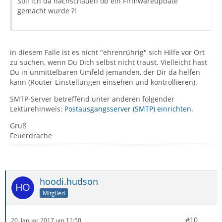
Soll ich da nachschauen ob ein Firmwareupdate
gemacht wurde ?!
in diesem Falle ist es nicht "ehrenrührig" sich Hilfe vor Ort
zu suchen, wenn Du Dich selbst nicht traust. Vielleicht hast
Du in unmittelbaren Umfeld jemanden, der Dir da helfen
kann (Router-Einstellungen einsehen und kontrollieren).
SMTP-Server betreffend unter anderen folgender
Lektürehinweis:
Postausgangsserver (SMTP) einrichten
.
Gruß
Feuerdrache
hoodi.hudson
Mitglied
#10
20. Januar 2017 um 11:50