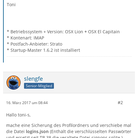
Toni
* Betriebssystem + Version: OSX Lion
+
OSX El Capitain
* Kontenart: IMAP
* Postfach-Anbieter: Strato
* Startup-Master 1.6.2 ist installiert
slengfe
Senior-Mitglied
#2
16. März 2017 um 08:44
Hallo toni-s,
mache eine Sicherung des Profilordners und verschiebe mal
die Datei
logins.json
(Enthält die verschlüsselten Passwörter
und ersetzt seit TB 38 die veraltete Datei signons.sqlite.)