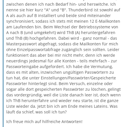
zwischen denen ich nach Bedarf hin- und herswitche. Ich
nenne sie hier kurz "A" und "B". Thunderbird ist sowohl auf
A als auch auf B installiert und beide sind miteinander
synchronisiert, sodass ich stets mit meinen 12 E-Mailkonten
am Laufenden bin. Beim Wechsel der Betriebssysteme von
A nach B (und umgekehrt) wird ThB (A) heruntergefahren
und ThB (B) hochgefahren. Dabei wird - ganz normal - das
Masterpasswort abgefragt, sodass die Mailkonten für mich
ohne Einzelpasswortabfrage zugänglich sein sollten. Leider
funktioniert das aber bei mir nicht mehr, denn ich werde
neuerdings jedesmal für alle Konten - teils mehrfach - zur
Passworteingabe aufgefordert. Ich habe die Vermutung,
dass es mit alten, inzwischen ungültigen Passwörtern zu
tun hat, die unter Einstellungen/Passwörter/Gespeicherte
Passwörter hinterlegt sind. Beim Versuch, einzelne oder
sogar alle dort gespeicherten Passwörter zu löschen, gelingt
das vordergründig, weil die Liste danach leer ist, doch wenn
ich ThB herunterfahre und wieder neu starte, ist die ganze
Liste wieder da. Jetzt bin ich am Ende meines Lateins. Was
läuft da schief, was soll ich tun?
Ich freue mich auf hilfreiche Antworten!