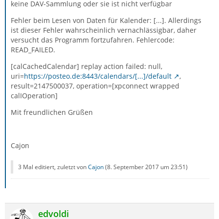
keine DAV-Sammlung oder sie ist nicht verfügbar
Fehler beim Lesen von Daten für Kalender: [...]. Allerdings
ist dieser Fehler wahrscheinlich vernachlässigbar, daher
versucht das Programm fortzufahren. Fehlercode:
READ_FAILED.
[calCachedCalendar] replay action failed: null,
uri=
https://posteo.de:8443/calendars/[...]/default
,
result=2147500037, operation=[xpconnect wrapped
calIOperation]
Mit freundlichen Grüßen
Cajon
3 Mal editiert, zuletzt von
Cajon
(
8. September 2017 um 23:51
)
edvoldi