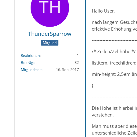
Hallo User,
nach langem Gesuche 
effektive Erhöhung vo
ThunderSparrow
-----------------------------
Mitglied
/* Zeilen/Zellhöhe */
Reaktionen
1
listitem, treechildren
Beiträge
32
Mitglied seit
16. Sep. 2017
min-height: 2,5em !i
}
-----------------------------
Die Höhe ist hierbei 
verstehen.
Man muss aber diese
unterschiedliche Zei