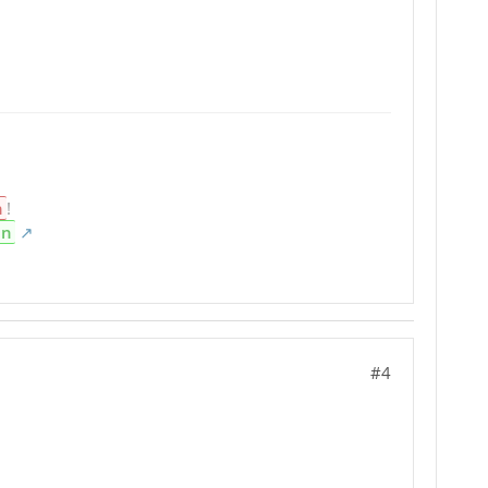
n
!
en
#4