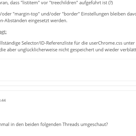
ran, dass "listitem" vor "treechildren" aufgeführt ist (?)
oder "margin-top" und/oder "border" Einstellungen bleiben davon
en-Abständen eingesetzt werden.
agt:
lständige Selector/ID-Referenzliste für die userChrome.css unter 
ie aber unglücklicherweise nicht gespeichert und wieder verblätte
3:44
inmal in den beiden folgenden Threads umgeschaut?