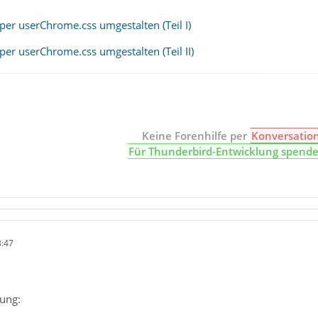
per userChrome.css umgestalten (Teil I)
er userChrome.css umgestalten (Teil II)
Keine Forenhilfe per
Konversatio
Für Thunderbird-Entwicklung spend
3:47
ung: