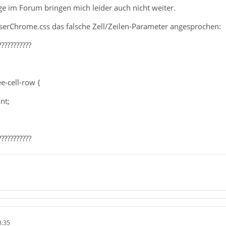
ge im Forum bringen mich leider auch nicht weiter.
 userChrome.css das falsche Zell/Zeilen-Parameter angesprochen:
???????????
e-cell-row {
nt;
???????????
3:35