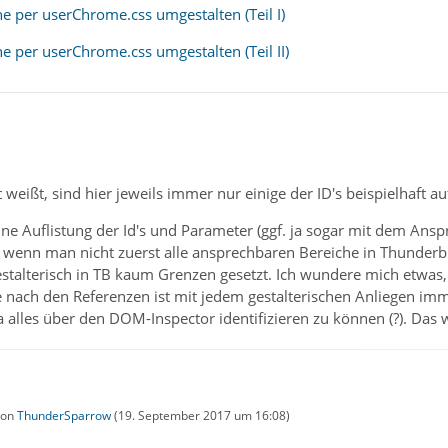
e per userChrome.css umgestalten (Teil I)
e per userChrome.css umgestalten (Teil II)
t weißt, sind hier jeweils immer nur einige der ID's beispielhaft 
eine Auflistung der Id's und Parameter (ggf. ja sogar mit dem Ansp
t, wenn man nicht zuerst alle ansprechbaren Bereiche in Thunde
estalterisch in TB kaum Grenzen gesetzt. Ich wundere mich etwas
e nach den Referenzen ist mit jedem gestalterischen Anliegen im
 alles über den DOM-Inspector identifizieren zu können (?). Das wo
 von
ThunderSparrow
(
19. September 2017 um 16:08
)