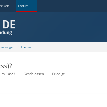
exikon
Forum
npassungen
Themes
css)?
 um 14:23
Geschlossen
Erledigt