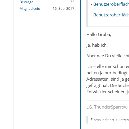
Beiträge
32
-
Benutzeroberfläch
Mitglied seit
16. Sep. 2017
-
Benutzeroberfläch
Hallo Graba,
ja, hab ich.
Aber wie Du vielleich
Ich stelle mir schon 
helfen ja nur beding
Adressaten, sind ja g
gefragt hat. Die Such
Entwickler scheinen ja
LG, ThunderSparrow
Einmal editiert, zuletzt