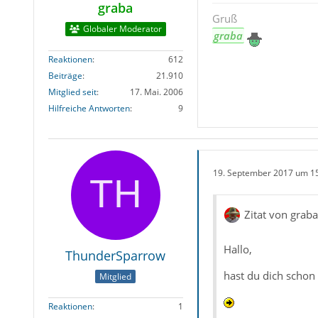
graba
Gruß
Globaler Moderator
graba
Reaktionen
612
Beiträge
21.910
Mitglied seit
17. Mai. 2006
Hilfreiche Antworten
9
19. September 2017 um 1
Zitat von graba
Hallo,
ThunderSparrow
hast du dich schon
Mitglied
Reaktionen
1