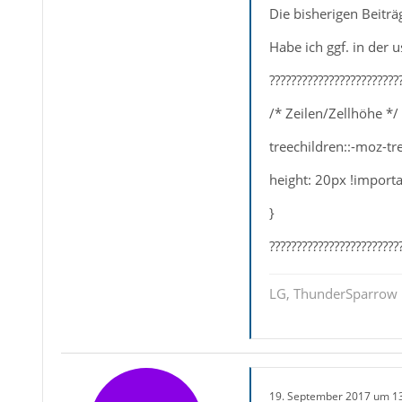
Die bisherigen Beiträ
Habe ich ggf. in der
????????????????????????
/* Zeilen/Zellhöhe */
treechildren::-moz-tre
height: 20px !importa
}
????????????????????????
LG, ThunderSparrow
19. September 2017 um 1