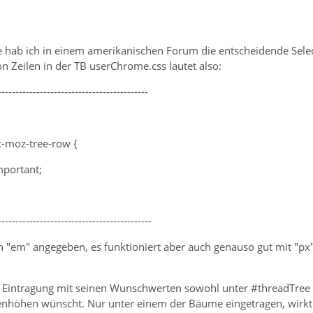
hab ich in einem amerikanischen Forum die entscheidende Selecto
n Zeilen in der TB userChrome.css lautet also:
-------------------------------------------
::-moz-tree-row {
mportant;
--------------------------------------------
in "em" angegeben, es funktioniert aber auch genauso gut mit "px"
 Eintragung mit seinen Wunschwerten sowohl unter #threadTree 
lenhöhen wünscht. Nur unter einem der Bäume eingetragen, wirkt