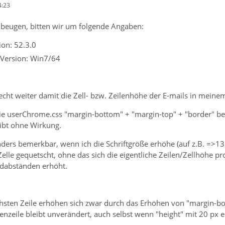
4:23
beugen, bitten wir um folgende Angaben:
on: 52.3.0
 Version: Win7/64
echt weiter damit die Zell- bzw. Zeilenhöhe der E-mails in mein
ie userChrome.css "margin-bottom" + "margin-top" + "border" beei
ibt ohne Wirkung.
ders bemerkbar, wenn ich die Schriftgröße erhöhe (auf z.B. =>13p
Zelle gequetscht, ohne das sich die eigentliche Zeilen/Zellhöhe pr
ndabständen erhöht.
hsten Zeile erhöhen sich zwar durch das Erhöhen von "margin-bot
enzeile bleibt unverändert, auch selbst wenn "height" mit 20 px e