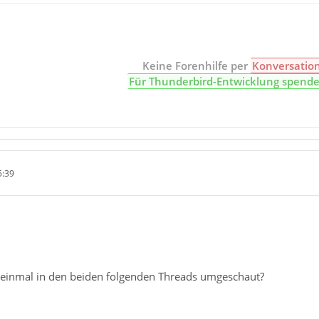
Keine Forenhilfe per
Konversatio
Für Thunderbird-Entwicklung spend
5:39
 einmal in den beiden folgenden Threads umgeschaut?