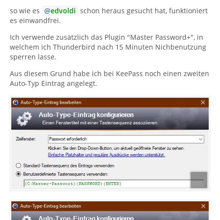
Integration den systemweiten Hot-Key einstellen. Ich
{ENTER} steht. Das war*s auch schon, dann auf OK
so wie es
edvoldi
schon heraus gesucht hat, funktioniert
verwende die Kombination Strg+Alt+A.
drücken.
es einwandfrei.
Wenn du jetzt das nächste Mal Thunderbird öffnest bei
Ich verwende zusätzlich das Plugin "Master Password+", in
aktiviertem Passwortmanager und das
welchem ich Thunderbird nach 15 Minuten Nichbenutzung
Passworteingabefeld poppt auf, drückst du einfach die
sperren lasse.
systemweite Tastenkombination und das Passwort wird
Aus diesem Grund habe ich bei KeePass noch einen zweiten
automatisch eingefügt. Ich verwende das System nicht
Auto-Typ Eintrag angelegt.
nur für Thunderbird sondern auch für andere
Programme, die nach einem Passwort verlangen.