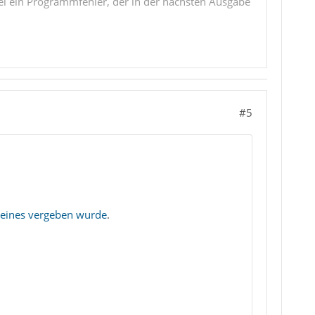
i ein Programmfehler, der in der nächsten Ausgabe
#5
 keines vergeben wurde
.