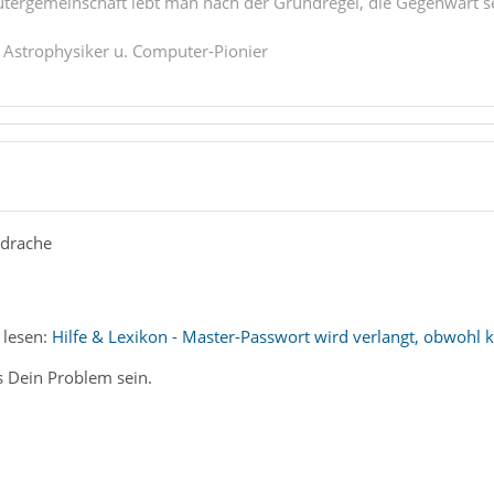
tergemeinschaft lebt man nach der Grundregel, die Gegenwart se
. Astrophysiker u. Computer-Pionier
rdrache
 lesen:
Hilfe & Lexikon - Master-Passwort wird verlangt, obwohl
s Dein Problem sein.