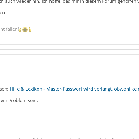
ch auch wieder hin. Ich hoffe, das mir in diesem Forum geholfen
men
ht fallen!
esen:
Hilfe & Lexikon - Master-Passwort wird verlangt, obwohl ke
Dein Problem sein.