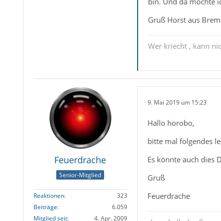
bin. Und da möchte i
Gruß Horst aus Bre
Wer kriecht , kann nic
9. Mai 2019 um 15:23
Hallo horobo,
bitte mal folgendes l
Feuerdrache
Es könnte auch dies 
Senior-Mitglied
Gruß
Feuerdrache
Reaktionen
323
Beiträge
6.059
Mitglied seit
4. Apr. 2009