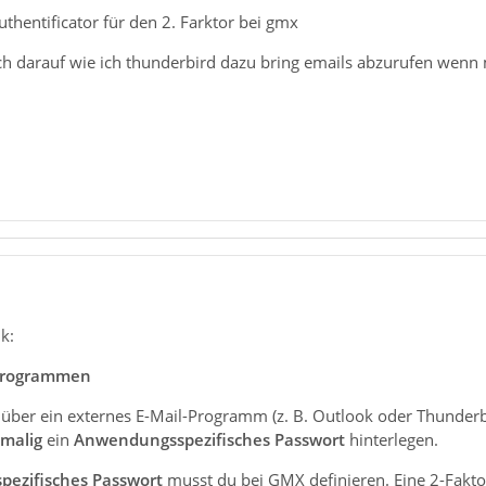
thentificator für den 2. Farktor bei gmx
ich darauf wie ich thunderbird dazu bring emails abzurufen wenn 
k:
-Programmen
ls über ein externes E-Mail-Programm (z. B. Outlook oder Thunde
nmalig
ein
Anwendungs­spezifisches Passwort
hinterlegen.
pezifisches Passwort
musst du bei GMX definieren. Eine 2-Faktor