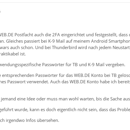
5
B.DE Postfacht auch die 2FA eingerichtet und festgestellt, dass 
n. Gleiches passiert bei K-9 Mail auf meinem Android Smartphon
wars auch schon. Und bei Thunderbird wird nach jedem Neustart
aktikabel ist.
nwendungsspezifische Passwörter für TB und K-9 Mail vergeben.
le entsprechenden Passwörter für das WEB.DE Konto bei TB gelösch
es Passwort verwendet. Auch das WEB.DE Konto habe ich bereits 
h jemand eine Idee oder muss man wohl warten, bis die Sache ausg
eführt wurde, kann es doch eigentlich nicht sein, dass das Probl
ich irgendwo Infos übersehen.