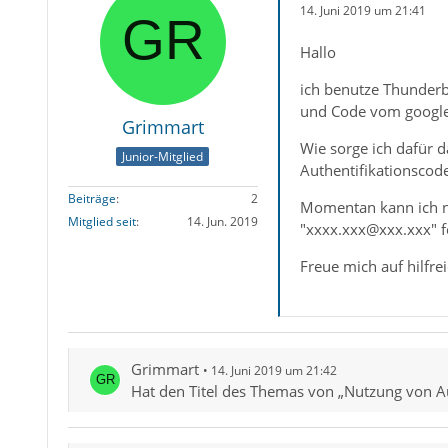
14. Juni 2019 um 21:41
Hallo
ich benutze Thunderb
und Code vom google 
Grimmart
Wie sorge ich dafür 
Junior-Mitglied
Authentifikationscode
Beiträge
2
Momentan kann ich n
Mitglied seit
14. Jun. 2019
"xxxx.xxx@xxx.xxx" f
Freue mich auf hilfr
Grimmart
14. Juni 2019 um 21:42
Hat den Titel des Themas von „Nutzung von Au