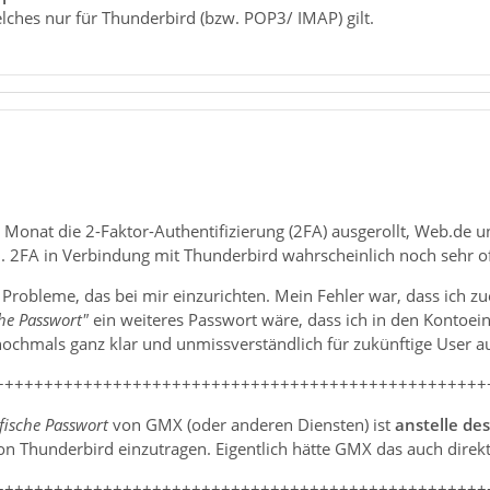
lches nur für Thunderbird (bzw. POP3/ IMAP) gilt.
Monat die 2-Faktor-Authentifizierung (2FA) ausgerollt, Web.de u
l. 2FA in Verbindung mit Thunderbird wahrscheinlich noch sehr of
e Probleme, das bei mir einzurichten. Mein Fehler war, dass ich z
he Passwort"
ein weiteres Passwort wäre, dass ich in den Kontoe
 nochmals ganz klar und unmissverständlich für zukünftige User au
++++++++++++++++++++++++++++++++++++++++++++++++++
ische Passwort
von GMX (oder anderen Diensten) ist
anstelle de
n Thunderbird einzutragen. Eigentlich hätte GMX das auch direkt
++++++++++++++++++++++++++++++++++++++++++++++++++