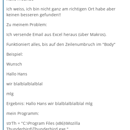
ich weiss, ich bin nicht ganz am richtigen Ort habe aber
keinen besseren gefunden!!
Zu meinem Problem:
Ich versende Email aus Excel heraus (über Makros).
Funktioniert alles, bis auf den Zeilenumbruch im "Body"
Beispiel:
Wunsch
Hallo Hans
wir blalblalblalblal
mlg
Ergebnis: Hallo Hans wir blalblalblalblal mlg
mein Programm:
strTh = "C:\Program Files (x86)\Mozilla
Thunderbird\Thunderbird.exe "