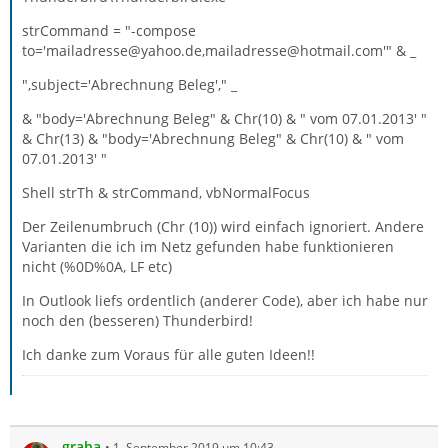
strCommand = "-compose
to='mailadresse@yahoo.de,mailadresse@hotmail.com'" & _
",subject='Abrechnung Beleg'," _
& "body='Abrechnung Beleg" & Chr(10) & " vom 07.01.2013' "
& Chr(13) & "body='Abrechnung Beleg" & Chr(10) & " vom
07.01.2013' "
Shell strTh & strCommand, vbNormalFocus
Der Zeilenumbruch (Chr (10)) wird einfach ignoriert. Andere
Varianten die ich im Netz gefunden habe funktionieren
nicht (%0D%0A, LF etc)
In Outlook liefs ordentlich (anderer Code), aber ich habe nur
noch den (besseren) Thunderbird!
Ich danke zum Voraus für alle guten Ideen!!
graba
1. September 2019 um 10:43