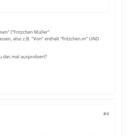
men" ("Fritzchen Müller"
ssen, also z.B. "Von" enthält "fritzchen.m" UND
u das mal ausprobiert?
#4