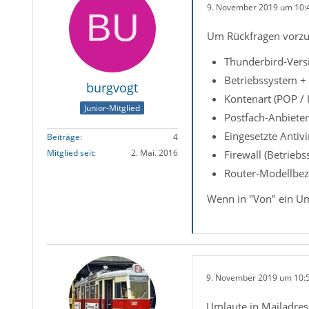
9. November 2019 um 10:
Um Rückfragen vorzu
Thunderbird-Versi
Betriebssystem +
burgvogt
Kontenart (POP /
Junior-Mitglied
Postfach-Anbieter
Eingesetzte Antiv
Beiträge
4
Mitglied seit
2. Mai. 2016
Firewall (Betrieb
Router-Modellbez
Wenn in "Von" ein Uml
9. November 2019 um 10:
Umlaute in Mailadress