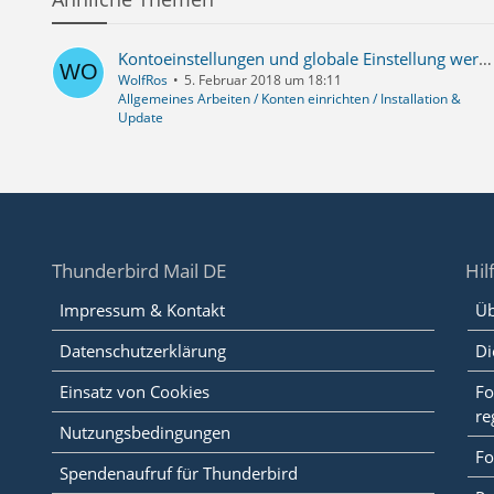
Kontoeinstellungen und globale Einstellung werden nicht permanent übernommen
WolfRos
5. Februar 2018 um 18:11
Allgemeines Arbeiten / Konten einrichten / Installation &
Update
Thunderbird Mail DE
Hil
Impressum & Kontakt
Üb
Datenschutzerklärung
Di
Einsatz von Cookies
Fo
re
Nutzungsbedingungen
Fo
Spendenaufruf für Thunderbird