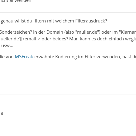
r nicht anwenden
 genau willst du filtern mit welchem Filterausdruck?
Sonderzeichen? In der Domain (also "müller.de") oder im "Klarna
eller.de'][/email]> oder beides? Man kann es doch einfach wegla
 usw...
die von
MSFreak
erwähnte Kodierung im Filter verwenden, hast d
16