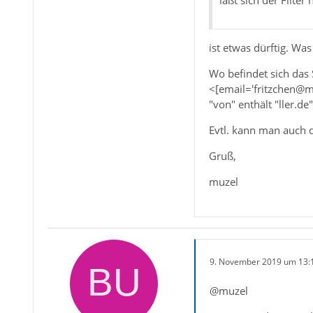
läßt sich der Filte
ist etwas dürftig. Was
Wo befindet sich das 
<[email='fritzchen@mu
"von" enthält "ller.de"
Evtl. kann man auch 
Gruß,
muzel
9. November 2019 um 13:
@muzel