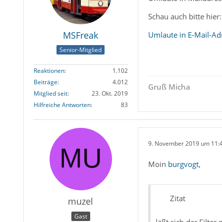
Schau auch bitte hier:
MSFreak
Umlaute in E-Mail-Ad
Senior-Mitglied
Reaktionen
1.102
Beiträge
4.012
Gruß Micha
Mitglied seit
23. Okt. 2019
Hilfreiche Antworten
83
9. November 2019 um 11:
Moin
burgvogt
,
Zitat
muzel
Gast