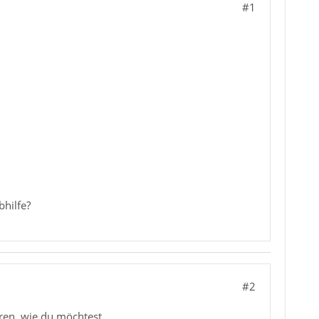
#1
bhilfe?
#2
ren, wie du möchtest.