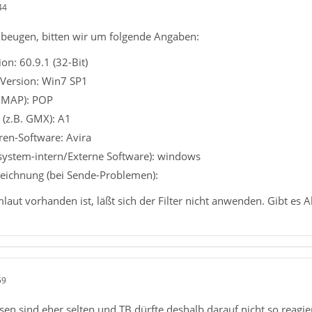
44
beugen, bitten wir um folgende Angaben:
on: 60.9.1 (32-Bit)
 Version: Win7 SP1
 IMAP): POP
 (z.B. GMX): A1
iren-Software: Avira
ssystem-intern/Externe Software): windows
eichnung (bei Sende-Problemen):
aut vorhanden ist, läßt sich der Filter nicht anwenden. Gibt es A
59
en sind eher selten und TB dürfte deshalb darauf nicht so reagie