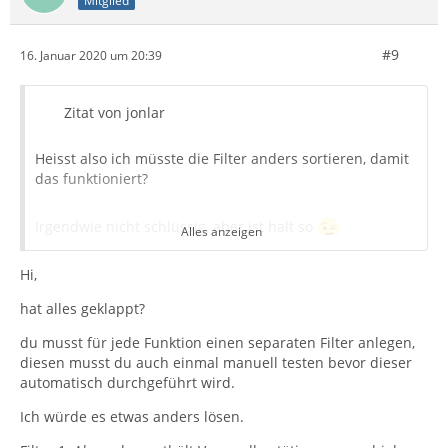
Mitglied
#9
16. Januar 2020 um 20:39
Zitat von jonlar
Heisst also ich müsste die Filter anders sortieren, damit
das funktioniert?
Irgendwie nicht schlüssig, aber ist halt so
Alles anzeigen
Hi,
Ich werd´s probieren
hat alles geklappt?
Ansonsten müsste ich die Mails aus dem "Bestellung"
du musst für jede Funktion einen separaten Filter anlegen,
Ordner rausfiltern und nicht aus "Posteingang.
diesen musst du auch einmal manuell testen bevor dieser
automatisch durchgeführt wird.
Wird dann etwas umständlicher aber nun ja, was tut
man nicht alles der Übersicht wegen.
Ich würde es etwas anders lösen.