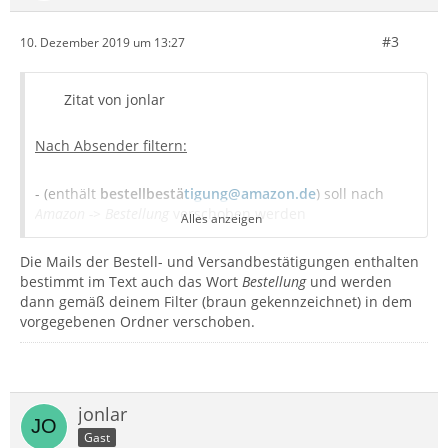
#3
10. Dezember 2019 um 13:27
Zitat von jonlar
Nach Absender filtern:
- (enthält
bestellbestä
tigung@amazon.de
) soll nach
Amazon -> Bestellung
verschoben werden
Alles anzeigen
Die Mails der Bestell- und Versandbestätigungen enthalten
- (enthält
versandbestä
tigung@amazon.de
) soll nach
bestimmt im Text auch das Wort
Amazon -> Versand
verschoben werden
Bestellung
und werden
dann gemäß deinem Filter (braun gekennzeichnet) in dem
vorgegebenen Ordner verschoben.
Nach Betreff oder Inhalt filtern:
- (enthält
Bestellung
) soll nach
Allgemein -> Bestellungen
verschoben werden
jonlar
Gast
landen alle Mails in
Allgemein -> Bestellungen