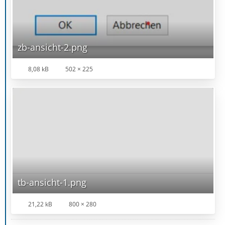
zb-ansicht-2.png
8,08 kB
502 × 225
tb-ansicht-1.png
21,22 kB
800 × 280