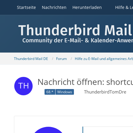
Startseite
Nachrichten
Herunterladen
Hilfe & L
Thunderbird Mail DE
Forum
Hilfe zu E-Mail und allgemeines Ar
Nachricht öffnen: shortc
ThunderbirdTomDre
68.*
Windows