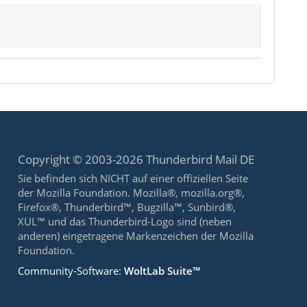
Copyright © 2003-2026 Thunderbird Mail DE
Sie befinden sich NICHT auf einer offiziellen Seite
der Mozilla Foundation. Mozilla®, mozilla.org®,
Firefox®, Thunderbird™, Bugzilla™, Sunbird®,
XUL™ und das Thunderbird-Logo sind (neben
anderen) eingetragene Markenzeichen der Mozilla
Foundation.
Community-Software:
WoltLab Suite™