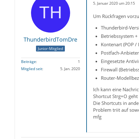
5. Januar 2020 um 20:15
Um Rückfragen vorzu
Thunderbird-Versi
Betriebssystem +
ThunderbirdTomDre
Kontenart (POP /
Junior-Mitglied
Postfach-Anbieter 
Eingesetzte Antiv
Beiträge
1
Mitglied seit
5. Jan. 2020
Firewall (Betrieb
Router-Modellbez
Ich kann eine Nachric
Shortcut Strg+O geht 
Die Shortcuts in and
Problem triit auf so
mfg