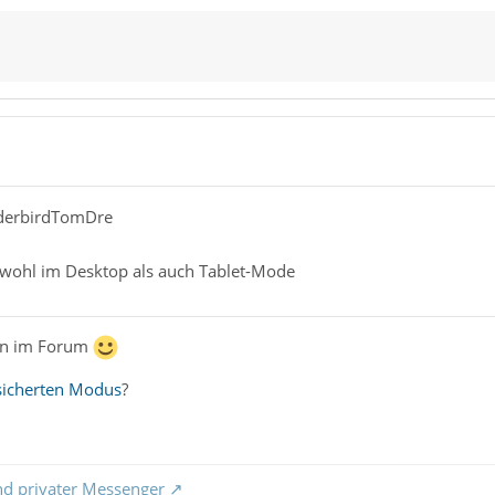
nderbirdTomDre
sowohl im Desktop als auch Tablet-Mode
en im Forum
sicherten Modus
?
nd privater Messenger