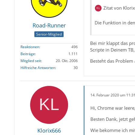
Zitat von Klori
Die Funktion in den 
Road-Runner
Senior-Mitglied
Bei mir klappt das p
Reaktionen
496
Scripte in Deinem TB,
Beiträge
1.111
Besteht das Problem
Mitglied seit
20. Okt. 2006
Hilfreiche Antworten
30
14. Februar 2020 um 11:3
Hi, Chrome war leere
Besten Dank, jetzt ge
Klorix666
Wie bekomme ich mit 