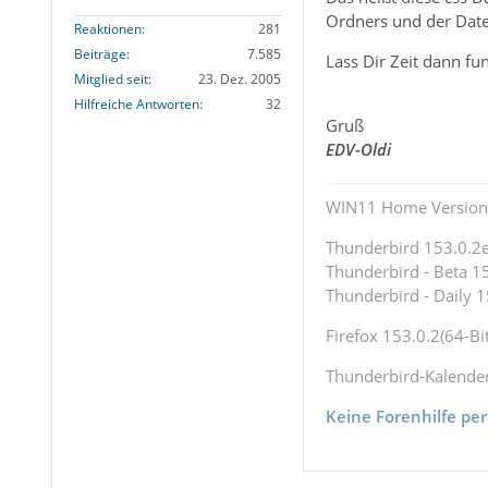
Ordners und der Date
Reaktionen
281
Beiträge
7.585
Lass Dir Zeit dann fun
Mitglied seit
23. Dez. 2005
Hilfreiche Antworten
32
Gruß
EDV-Oldi
WIN11 Home Version 
Thunderbird 153.0.2es
Thunderbird - Beta 15
Thunderbird - Daily 1
Firefox 153.0.2(64-Bit
Thunderbird-Kalende
Keine Forenhilfe per