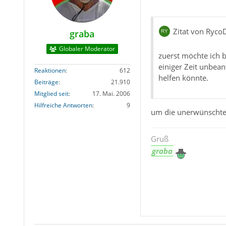
Zitat von Ryco
graba
Globaler Moderator
zuerst möchte ich b
einiger Zeit unbean
Reaktionen
612
helfen könnte.
Beiträge
21.910
Mitglied seit
17. Mai. 2006
Hilfreiche Antworten
9
um die unerwünschten
Gruß
graba