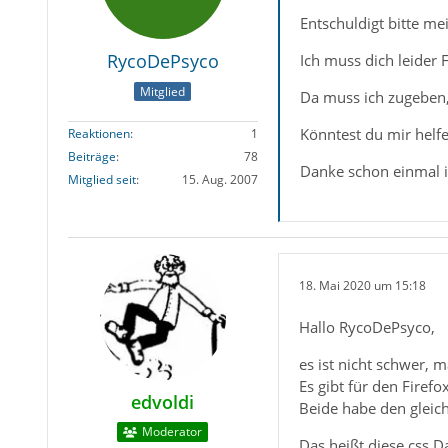
Entschuldigt bitte me
RycoDePsyco
Ich muss dich leider F
Mitglied
Da muss ich zugeben,
Könntest du mir helf
Reaktionen
1
Beiträge
78
Danke schon einmal 
Mitglied seit
15. Aug. 2007
18. Mai 2020 um 15:18
Hallo RycoDePsyco,
es ist nicht schwer,
Es gibt für den Firef
edvoldi
Beide habe den gleich
Moderator
Das heißt diese css