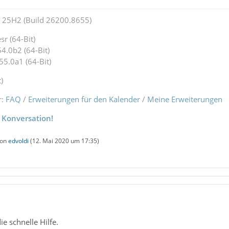
25H2 (Build 26200.8655)
r (64-Bit)
4.0b2 (64-Bit)
55.0a1 (64-Bit)
)
r:
FAQ
/
Erweiterungen für den Kalender
/
Meine Erweiterungen
 Konversation!
von
edvoldi
(
12. Mai 2020 um 17:35
)
e schnelle Hilfe.