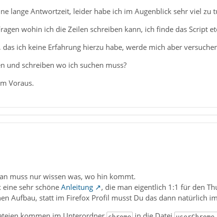
ine lange Antwortzeit, leider habe ich im Augenblick sehr viel zu 
ragen wohin ich die Zeilen schreiben kann, ich finde das Script etc
 das ich keine Erfahrung hierzu habe, werde mich aber versuchen 
en und schreiben wo ich suchen muss?
im Voraus.
 man muss nur wissen was, wo hin kommt.
ox eine sehr schöne
Anleitung
, die man eigentlich 1:1 für den 
en Aufbau, statt im Firefox Profil musst Du das dann natürlich i
 Dateien kommen im Unterordner
in die Datei
chrome
userChrome