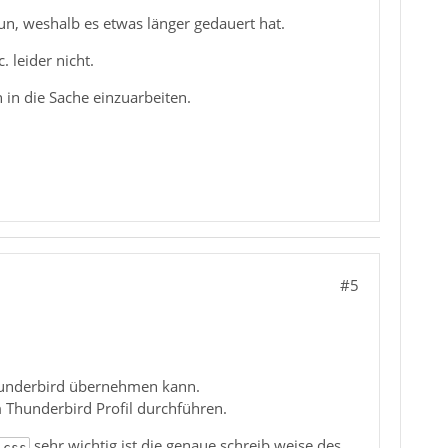
tun, weshalb es etwas länger gedauert hat.
. leider nicht.
in die Sache einzuarbeiten.
#5
Thunderbird übernehmen kann.
m Thunderbird Profil durchführen.
sehr wichtig ist die genaue schreib weise des
.css