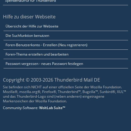
Spendenaufruf für Thunderbird
Hilfe zu dieser Webseite
Übersicht der Hilfe zur Webseite
Die Suchfunktion benutzen
Foren-Benutzerkonto - Erstellen (Neu registrieren)
Foren-Thema erstellen und bearbeiten
Passwort vergessen - neues Passwort festlegen
Copyright © 2003-2026 Thunderbird Mail DE
Sie befinden sich NICHT auf einer offiziellen Seite der Mozilla Foundation.
Mozilla®, mozilla.org®, Firefox®, Thunderbird™, Bugzilla™, Sunbird®, XUL™
und das Thunderbird-Logo sind (neben anderen) eingetragene
Markenzeichen der Mozilla Foundation.
Community-Software:
WoltLab Suite™