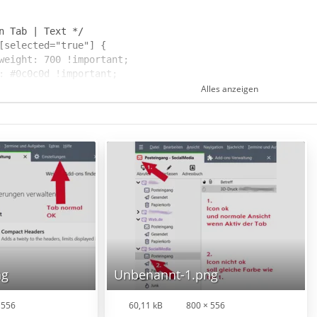
Alles anzeigen
ng
Unbenannt-1.png
 556
60,11 kB
800 × 556