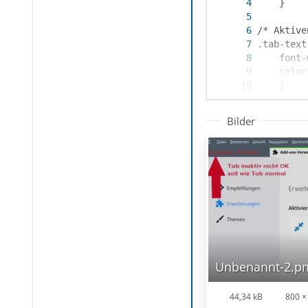
Bilder
Unbenannt-2.p
    }
44,34 kB
800 ×