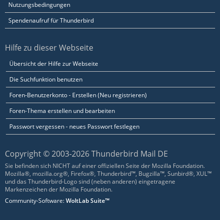
Nutzungsbedingungen
Spendenaufruf für Thunderbird
Hilfe zu dieser Webseite
Übersicht der Hilfe zur Webseite
Die Suchfunktion benutzen
Foren-Benutzerkonto - Erstellen (Neu registrieren)
Foren-Thema erstellen und bearbeiten
Passwort vergessen - neues Passwort festlegen
Copyright © 2003-2026 Thunderbird Mail DE
Sie befinden sich NICHT auf einer offiziellen Seite der Mozilla Foundation.
Mozilla®, mozilla.org®, Firefox®, Thunderbird™, Bugzilla™, Sunbird®, XUL™
und das Thunderbird-Logo sind (neben anderen) eingetragene
Markenzeichen der Mozilla Foundation.
Community-Software:
WoltLab Suite™