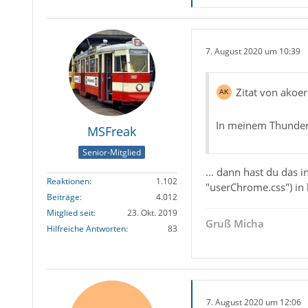
7. August 2020 um 10:39
Zitat von akoe
In meinem Thunderb
MSFreak
Senior-Mitglied
... dann hast du das 
Reaktionen
1.102
"userChrome.css") in 
Beiträge
4.012
Mitglied seit
23. Okt. 2019
Gruß Micha
Hilfreiche Antworten
83
7. August 2020 um 12:06