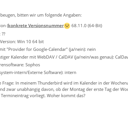
beugen, bitten wir um folgende Angaben:
on (
konkrete Versionsnummer
68.11.0 (64-Bit)
 ??
Version: Win 10 64 bit
it "Provider for Google-Calendar" (ja/nein): nein
tiger Kalender mit WebDAV / CalDAV (ja/nein/was genau): CalDav
irensoftware: Sophos
ssystem-intern/Externe Software): intern
e Frage: In meinem Thunderbird wird im Kalender in der Wochenan
und zwar unabhängig davon, ob der Montag der erste Tag der Woche
n Termineintrag vorliegt. Woher kommt das?