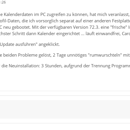
1:26
die Kalenderdaten im PC zugreifen zu können, hat mich veranlasst,
il-Daten, die ich vorsorglich separat auf einer anderen Festplatt
 neu gebootet. Mit der verfügbaren Version 72.3. eine "frische" Ins
hster Schritt dann Kalender eingerichtet ... läuft einwandfrei, Card
 Update ausführen" angeklickt.
ne beiden Probleme gelöst, 2 Tage unnötiges "rumwurschteln" mi
 die Neuinstallation: 3 Stunden, aufgrund der Trennung Program