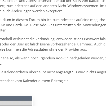
n Kalender- und Adressenserver, der auf der Basis von baikal (ich
iert, zumindestens auf den anderen Nicht-Windowssystemen. Im 
t, auch Änderungen werden akzeptiert.
udium in diesem Forum bin ich zumindestens auf eine mögliche
DAV und CardDAV. Diese Add-Ons unterstützen die Anwendungen/P
hten.
rotokoll verhindet die Verbindung: entweder ist das Passwort fal
) oder der User ist falsch (siehe vorhergehende Klammer). Auch d
rweise kommen die Adressdaten ohne den Provider aus.
einahe so, als wenn noch irgendein Add-On nachgeladen werden, z.B
t.
e Kalenderdaten überhaupt nicht angezeigt? Es wird nichts angeze
creenshot vom Kalender diesem Beitrag ein.