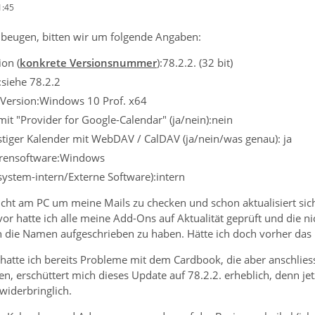
1:45
beugen, bitten wir um folgende Angaben:
on (
konkrete Versionsnummer
):78.2.2. (32 bit)
:siehe 78.2.2
 Version:Windows 10 Prof. x64
it "Provider for Google-Calendar" (ja/nein):nein
tiger Kalender mit WebDAV / CalDAV (ja/nein/was genau): ja
virensoftware:Windows
ssystem-intern/Externe Software):intern
nicht am PC um meine Mails zu checken und schon aktualisiert sic
vor hatte ich alle meine Add-Ons auf Aktualität geprüft und die n
 die Namen aufgeschrieben zu haben. Hätte ich doch vorher das 
 hatte ich bereits Probleme mit dem Cardbook, die aber anschlie
, erschüttert mich dieses Update auf 78.2.2. erheblich, denn je
widerbringlich.