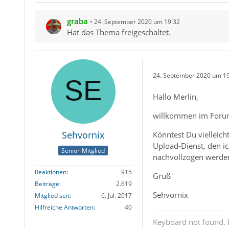
graba
24. September 2020 um 19:32
Hat das Thema freigeschaltet.
24. September 2020 um 1
Hallo Merlin,
willkommen im Foru
Sehvornix
Könntest Du vielleich
Upload-Dienst, den i
Senior-Mitglied
nachvollzogen werde
Reaktionen
915
Gruß
Beiträge
2.619
Sehvornix
Mitglied seit
6. Jul. 2017
Hilfreiche Antworten
40
Keyboard not found. P