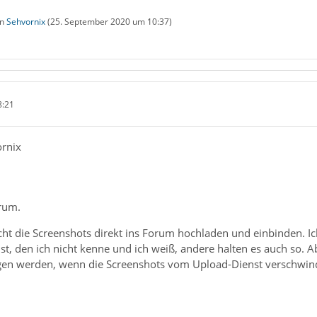
on
Sehvornix
(
25. September 2020 um 10:37
)
8:21
ornix
rum.
cht die Screenshots direkt ins Forum hochladen und einbinden. Ich
t, den ich nicht kenne und ich weiß, andere halten es auch so.
gen werden, wenn die Screenshots vom Upload-Dienst verschwin