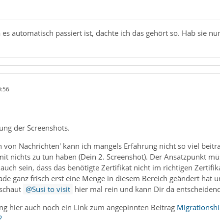
a es automatisch passiert ist, dachte ich das gehört so. Hab sie nu
0:56
ung der Screenshots.
von Nachrichten' kann ich mangels Erfahrung nicht so viel beitr
it nichts zu tun haben (Dein 2. Screenshot). Der Ansatzpunkt mü
uch sein, dass das benötigte Zertifikat nicht im richtigen Zertifi
de ganz frisch erst eine Menge in diesem Bereich geändert hat un
 schaut
Susi to visit
hier mal rein und kann Dir da entscheidend
 hier auch noch ein Link zum angepinnten Beitrag
Migrationsh
2
.