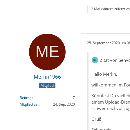
2 Mal editiert, zuletzt v
25. September 2020 um 0
Zitat von Sehv
Hallo Merlin,
Merlin1966
willkommen im Fo
Mitglied
Könntest Du viellei
Beiträge
7
einem Upload-Diens
Mitglied seit
24. Sep. 2020
schwer nachvollzo
Gruß
Sehvornix