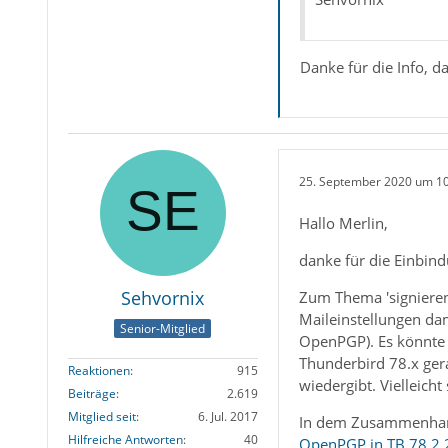
Danke für die Info, d
25. September 2020 um 1
Hallo Merlin,
danke für die Einbind
Sehvornix
Zum Thema 'signieren 
Maileinstellungen dam
Senior-Mitglied
OpenPGP). Es könnte a
Thunderbird 78.x gera
Reaktionen
915
wiedergibt. Vielleicht
Beiträge
2.619
Mitglied seit
6. Jul. 2017
In dem Zusammenhang
Hilfreiche Antworten
40
OpenPGP in TB 78.2.