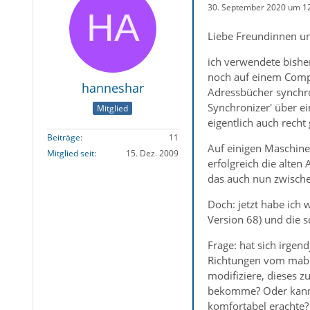
30. September 2020 um 1
Liebe Freundinnen u
ich verwendete bishe
noch auf einem Compu
hanneshar
Adressbücher synchro
Synchronizer' über ei
Mitglied
eigentlich auch recht
Beiträge
11
Auf einigen Maschine
Mitglied seit
15. Dez. 2009
erfolgreich die alte
das auch nun zwische
Doch: jetzt habe ich
Version 68) und die s
Frage: hat sich irge
Richtungen vom mab i
modifiziere, dieses 
bekomme? Oder kann i
komfortabel erachte?