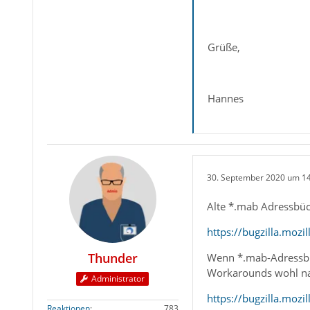
Grüße,
Hannes
30. September 2020 um 1
Alte *.mab Adressbüc
https://bugzilla.moz
Thunder
Wenn *.mab-Adressbüc
Workarounds wohl nach
Administrator
https://bugzilla.moz
Reaktionen
783