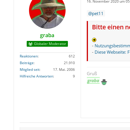
16. November 2020 um 05
pet11
Bitte einen 
graba
Globaler Moderator
-
Nutzungsbestim
-
Diese Webseite: 
Reaktionen
612
Beiträge
21.910
Mitglied seit
17. Mai. 2006
Gruß
Hilfreiche Antworten
9
graba