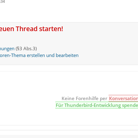
:34
neuen Thread starten!
mungen
(§3 Abs.3)
Foren-Thema erstellen und bearbeiten
Keine Forenhilfe per
Konversatio
Für Thunderbird-Entwicklung spend