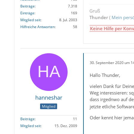
Beiträge
7.318
Gruß
Einträge
169
Thunder
(
Mein persö
Mitglied seit
8. Jul. 2003
Hilfreiche Antworten
58
Keine Hilfe per Konv
30. September 2020 um 1
Hallo Thunder,
vielen Dank für Deine
Weg interessieren: sq
hanneshar
dass irgednwo auf d
jetzte etliche Softwa
Mitglied
Oder kennt hier jeman
Beiträge
11
Mitglied seit
15. Dez. 2009