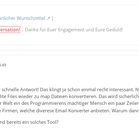
nlicher Wunschzettel
)
ersation!
- Danke für Euer Engagement und Eure Geduld!
4:49
 schnelle Antwort! Das klingt ja schon einmal recht interessant.
lite Files wieder zu map Dateien konvertieren. Das wird sicherli
er Welt ein des Programmierens mächtiger Mensch ein paar Zeil
re Firmen, welche diverese Email Konverter anbieten. Warum dann
d bereits ein solches Tool?