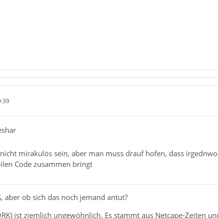
0:39
eshar
h nicht mirakulös sein, aber man muss drauf hofen, dass irgednw
eilen Code zusammen bringt
ß, aber ob sich das noch jemand antut?
K) ist ziemlich ungewöhnlich. Es stammt aus Netcape-Zeiten u