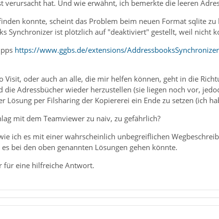
t verursacht hat. Und wie erwähnt, ich bemerkte die leeren Adress
sfinden konnte, scheint das Problem beim neuen Format sqlite zu l
Synchronizer ist plötzlich auf "deaktiviert" gestellt, weil nicht 
Tipps
https://www.ggbs.de/extensions/AddressbooksSynchronizer
o Visit, oder auch an alle, die mir helfen können, geht in die Ric
 die Adressbücher wieder herzustellen (sie liegen noch vor, jedo
ner Lösung per Filsharing der Kopiererei ein Ende zu setzen (ich h
hlag mit dem Teamviewer zu naiv, zu gefährlich?
, wie ich es mit einer wahrscheinlich unbegreiflichen Wegbeschrei
 es bei den oben genannten Lösungen gehen könnte.
 für eine hilfreiche Antwort.