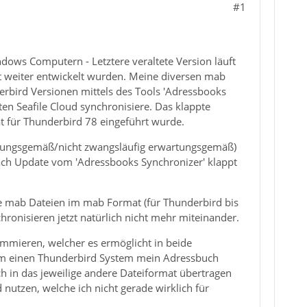
#1
ows Computern - Letztere veraltete Version läuft
t weiter entwickelt wurden. Meine diversen mab
bird Versionen mittels des Tools 'Adressbooks
aten Seafile Cloud synchronisiere. Das klappte
mat für Thunderbird 78 eingeführt wurde.
artungsgemäß/nicht zwangsläufig erwartungsgemäß)
Nach Update vom 'Adressbooks Synchronizer' klappt
ie mab Dateien im mab Format (für Thunderbird bis
hronisieren jetzt natürlich nicht mehr miteinander.
mmieren, welcher es ermöglicht in beide
dem einen Thunderbird System mein Adressbuch
h in das jeweilige andere Dateiformat übertragen
utzen, welche ich nicht gerade wirklich für