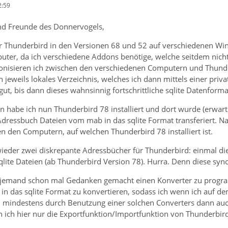
2:59
nd Freunde des Donnervogels,
r Thunderbird in den Versionen 68 und 52 auf verschiedenen Wind
ter, da ich verschiedene Addons benötige, welche seitdem nich
nisieren ich zwischen den verschiedenen Computern und Thunder
n jeweils lokales Verzeichnis, welches ich dann mittels einer priv
 gut, bis dann dieses wahnsinnig fortschrittliche sqlite Datenfor
n habe ich nun Thunderbird 78 installiert und dort wurde (erw
n Adressbuch Dateien vom mab in das sqlite Format transferiert. 
n den Computern, auf welchen Thunderbird 78 installiert ist.
 wieder zwei diskrepante Adressbücher für Thunderbird: einmal d
qlite Dateien (ab Thunderbird Version 78). Hurra. Denn diese sync
ndjemand schon mal Gedanken gemacht einen Konverter zu progra
n das sqlite Format zu konvertieren, sodass ich wenn ich auf 
zu mindestens durch Benutzung einer solchen Converters dann auc
ch hier nur die Exportfunktion/Importfunktion von Thunderbird n