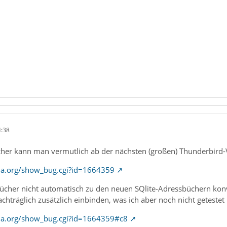
4:38
her kann man vermutlich ab der nächsten (großen) Thunderbird-
illa.org/show_bug.cgi?id=1664359
her nicht automatisch zu den neuen SQlite-Adressbüchern konve
träglich zusätzlich einbinden, was ich aber noch nicht getestet
illa.org/show_bug.cgi?id=1664359#c8