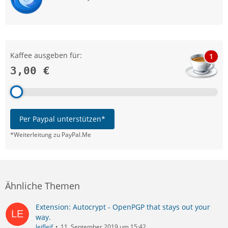
Kaffee ausgeben für:
1
3,00 €
Per Paypal unterstützen*
*Weiterleitung zu PayPal.Me
Ähnliche Themen
Extension: Autocrypt - OpenPGP that stays out your
way.
leifleif
11. September 2019 um 15:42