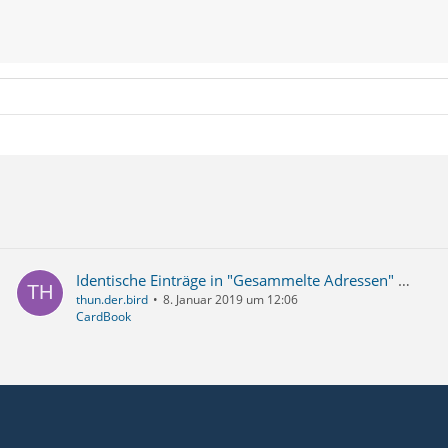
Identische Einträge in "Gesammelte Adressen" und einem zweiten Adressbuch: Doppelte Vorschläge vermeiden
thun.der.bird
8. Januar 2019 um 12:06
CardBook