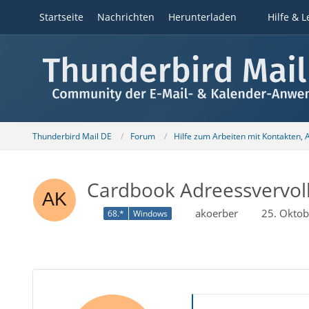
Startseite
Nachrichten
Herunterladen
Hilfe & L
Thunderbird Mail DE
Forum
Hilfe zum Arbeiten mit Kontakten,
Cardbook Adreessvervoll
akoerber
25. Okto
68.*
Windows