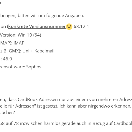
9
beugen, bitten wir um folgende Angaben:
on (
konkrete Versionsnummer
68.12.1
Version: Win 10 (64)
 IMAP): IMAP
(z.B. GMX): Uni + Kabelmail
: 46.0
irensoftware: Sophos
gen, dass CardBook Adressen nur aus einem von mehreren Adress
uelle für Adressen" ist gesetzt. Ich kann aber nirgendwo erkennen,
bücher?
n 68 auf 78 inzwischen harmlos gerade auch in Bezug auf Cardbo