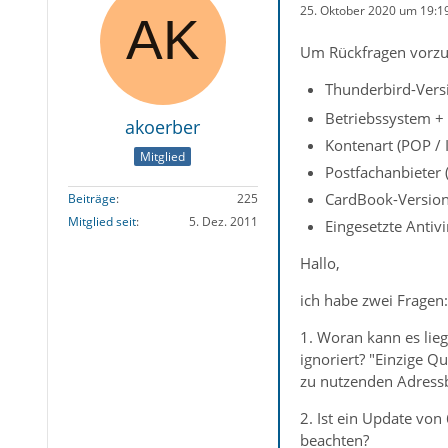
25. Oktober 2020 um 19:1
Um Rückfragen vorzu
Thunderbird-Versi
Betriebssystem + 
akoerber
Kontenart (POP /
Mitglied
Postfachanbieter 
CardBook-Version
Beiträge
225
Mitglied seit
5. Dez. 2011
Eingesetzte Antiv
Hallo,
ich habe zwei Fragen:
1. Woran kann es lie
ignoriert? "Einzige Q
zu nutzenden Adress
2. Ist ein Update vo
beachten?