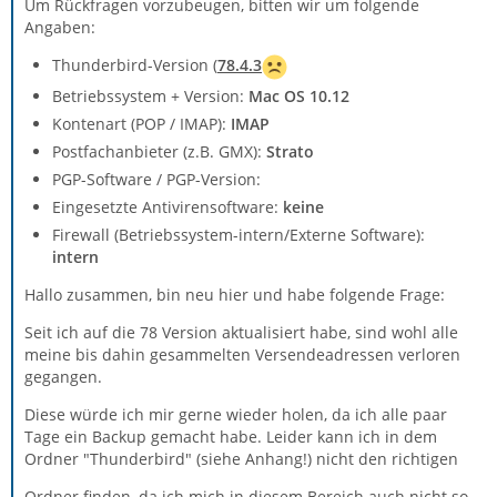
Um Rückfragen vorzubeugen, bitten wir um folgende
Angaben:
Thunderbird-Version (
78.4.3
Betriebssystem + Version:
Mac OS 10.12
Kontenart (POP / IMAP):
IMAP
Postfachanbieter (z.B. GMX):
Strato
PGP-Software / PGP-Version:
Eingesetzte Antivirensoftware:
keine
Firewall (Betriebssystem-intern/Externe Software):
intern
Hallo zusammen, bin neu hier und habe folgende Frage:
Seit ich auf die 78 Version aktualisiert habe, sind wohl alle
meine bis dahin gesammelten Versendeadressen verloren
gegangen.
Diese würde ich mir gerne wieder holen, da ich alle paar
Tage ein Backup gemacht habe. Leider kann ich in dem
Ordner "Thunderbird" (siehe Anhang!) nicht den richtigen
Ordner finden, da ich mich in diesem Bereich auch nicht so