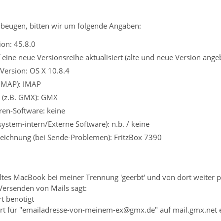
beugen, bitten wir um folgende Angaben:
on: 45.8.0
eine neue Versionsreihe aktualisiert (alte und neue Version ange
Version: OS X 10.8.4
 IMAP): IMAP
r (z.B. GMX): GMX
iren-Software: keine
system-intern/Externe Software): n.b. / keine
eichnung (bei Sende-Problemen): FritzBox 7390
 altes MacBook bei meiner Trennung 'geerbt' und von dort weiter
Versenden von Mails sagt:
t benötigt
rt für "emailadresse-von-meinem-ex@gmx.de" auf mail.gmx.net 