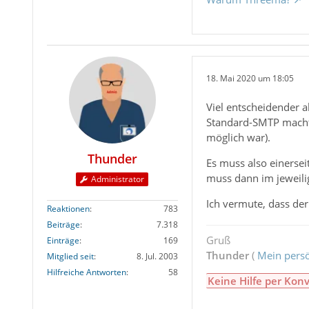
18. Mai 2020 um 18:05
Viel entscheidender 
Standard-SMTP macht(
möglich war).
Thunder
Es muss also einerse
muss dann im jeweili
Administrator
Ich vermute, dass der
Reaktionen
783
Beiträge
7.318
Gruß
Einträge
169
Thunder
(
Mein persö
Mitglied seit
8. Jul. 2003
Hilfreiche Antworten
58
Keine Hilfe per Konv