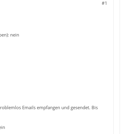
#1
ben): nein
 problemlos Emails empfangen und gesendet. Bis
ein