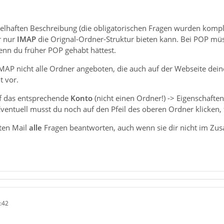
elhaften Beschreibung (die obligatorischen Fragen wurden komple
r nur
IMAP
die Orignal-Ordner-Struktur bieten kann. Bei POP müs
nn du früher POP gehabt hättest.
MAP nicht alle Ordner angeboten, die auch auf der Webseite deine
 vor.
uf das entsprechende
Konto
(nicht einen Ordner!) -> Eigenschaft
ventuell musst du noch auf den Pfeil des oberen Ordner klicken, fa
ten Mail
alle
Fragen beantworten, auch wenn sie dir nicht im Zu
:42