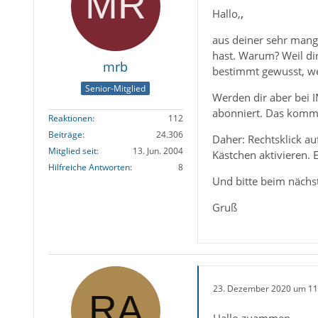
Hallo,
,
aus deiner sehr mang
hast. Warum? Weil di
mrb
bestimmt gewusst, we
Senior-Mitglied
Werden dir aber bei I
abonniert. Das kommt
Reaktionen
112
Beiträge
24.306
Daher: Rechtsklick a
Mitglied seit
13. Jun. 2004
Kästchen aktivieren. E
Hilfreiche Antworten
8
Und bitte beim nächs
Gruß
23. Dezember 2020 um 11