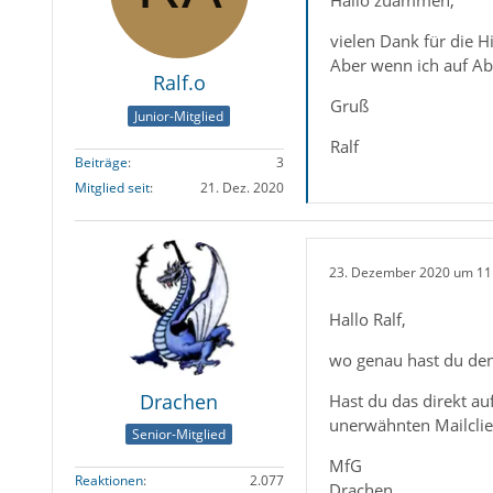
Hallo zuammen,
vielen Dank für die H
Aber wenn ich auf Abo
Ralf.o
Gruß
Junior-Mitglied
Ralf
Beiträge
3
Mitglied seit
21. Dez. 2020
23. Dezember 2020 um 11
Hallo Ralf,
wo genau hast du den
Drachen
Hast du das direkt a
unerwähnten Mailclie
Senior-Mitglied
MfG
Reaktionen
2.077
Drachen