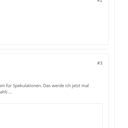
#2
#3
um für Spekulationen. Das werde ich jetzt mal
l) ...