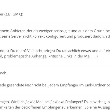
er (z.B. GMX):
i einem Anbieter, der als weniger seriös gilt und aus dem Grund be
 seine Server nicht korrekt konfiguriert und produziert dadurch d
endest Du denn? Vielleicht bringst Du tatsächlich etwas und auf 
, problematische Anhänge, kritische Links in der Mail, ...).
anah
 jede gesendete Nachricht bei jedem Empfänger im Junk-Ordner
ragen. Wirklich
j e d e
Mail bei
j e d e m
Emfänger? Es ist wichtig,
eiten der betroffenen Empfänger zu erkennen. So eine Aussage i