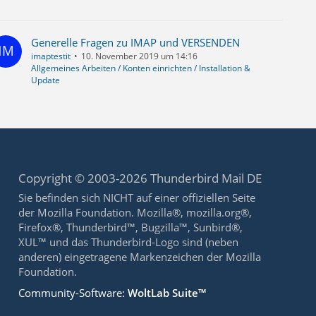
Generelle Fragen zu IMAP und VERSENDEN
imaptestit
10. November 2019 um 14:16
Allgemeines Arbeiten / Konten einrichten / Installation &
Update
Copyright © 2003-2026 Thunderbird Mail DE
Sie befinden sich NICHT auf einer offiziellen Seite
der Mozilla Foundation. Mozilla®, mozilla.org®,
Firefox®, Thunderbird™, Bugzilla™, Sunbird®,
XUL™ und das Thunderbird-Logo sind (neben
anderen) eingetragene Markenzeichen der Mozilla
Foundation.
Community-Software:
WoltLab Suite™