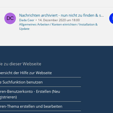
Nachrichten archiviert - nun nicht zu finden & seitdem alle Mails aus diesem Monat verschwunden
Dada Ceer
14. Dezember 2020 um 18:00
Allgemeines Arbeiten / Konten einrichten / Installation &
Update
fe zu dieser Webseite
ersicht der Hilfe zur Webseite
e Suchfunktion benutzen
ren-Benutzerkonto - Erstellen (Neu
gistrieren)
ren-Thema erstellen und bearbeiten