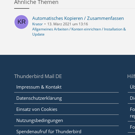
Ähnliche Themen
Automatisches Kopieren / Zusammenfassen
Krator
13. März 2021 um 13:16
Allgemeines Arbeiten / Konten einrichten / Installation &
Update
Thunderbird Mail DE
Hil
Impressum & Kontakt
Üb
Datenschutzerklärung
Di
Einsatz von Cookies
Fo
re
Nutzungsbedingungen
Fo
Spendenaufruf für Thunderbird