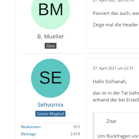
27. April 2021 um 20:10
Passiert das auch, wen
Zeige mal die Header 
B. Mueller
Gast
27. April 2021 um 22:31
Hallo Sisihanah,
das ist in der Tat (s
anhand der bei Erstel
Sehvornix
Senior-Mitglied
Zitat
Reaktionen
915
Beiträge
2.619
Um Rückfragen vor