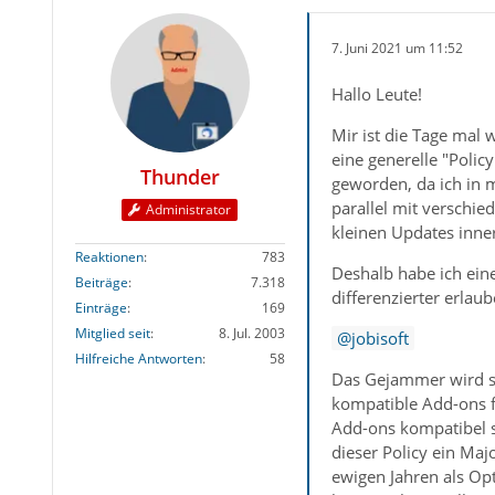
7. Juni 2021 um 11:52
Hallo Leute!
Mir ist die Tage mal
eine generelle "Polic
Thunder
geworden, da ich in m
parallel mit verschie
Administrator
kleinen Updates inner
Reaktionen
783
Deshalb habe ich eine
Beiträge
7.318
differenzierter erlau
Einträge
169
Mitglied seit
8. Jul. 2003
jobisoft
Hilfreiche Antworten
58
Das Gejammer wird s
kompatible Add-ons f
Add-ons kompatibel si
dieser Policy ein Maj
ewigen Jahren als Op