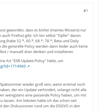
#1
sst geworden, dass es bisher (meines Wissens) nur
auch Firefox) gibt. Ich bin selbst "Opfer" davon
g (habe 52.*, 60.*, 68.*, 78.*, Beta und Daily
ch die generelle Policy werden dann leider auch keine
bst / manuell dran denken und installieren.
ine Art "ESR-Update-Policy" hätte, um
.cgi?id=1714960
Spätsommer wieder groß sein, wenn erstmal noch
en, der ein Update verhindert, solange nicht alle
n wir wenigstens eine passende Policy haben, um mit
 lassen. Am liebsten hätte ich das schon seit
seit den Diskussionen rund um die DSGVO in den