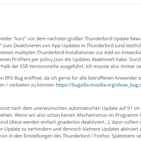
 wieder "kurz" vor dem nächsten großen Thunderbird-Update bewu
y" zum Deaktivieren von App-Updates in Thunderbird (und letztlich 
einen multiplen Thunderbird-Installationen zur Add-on-Entwicklun
denen Profilen) per policy.json die Updates deaktiviert habe. Dur
halb der ESR Versionsreihe ausgeführt. Ich müsste also immer sel
n RFE-Bug eröffnet, da ich gerne für alle betroffenen Anwender e
ben / verbieten zu können:
https://bugzilla.mozilla.org/show_bug
onst nach dem unerwünschten automatischen Update auf 91 im 
ehlen. Wenn wir also schon keinen Mechanismus im Programm hab
nd (diese werden einfach gnadenlos deaktiviert...), dann sollte
or-Update zu verhindern und dennoch kleinere Updates aktiviert zu
tion in den Einstellungen des Thunderbird / Firefox. Spätestens 