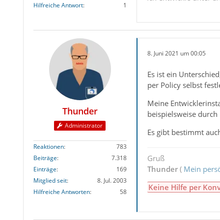
Hilfreiche Antwort
1
8. Juni 2021 um 00:05
Es ist ein Unterschie
per Policy selbst fes
Meine Entwicklerinst
Thunder
beispielsweise durch
Administrator
Es gibt bestimmt auc
Reaktionen
783
Gruß
Beiträge
7.318
Thunder
(
Mein persö
Einträge
169
Mitglied seit
8. Jul. 2003
Keine Hilfe per Kon
Hilfreiche Antworten
58