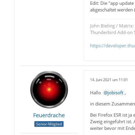
Edit: Die "app updat
abgeschaltet werden (
John Bieling / Matrix:
Thunderbird Add-on S
https://developer.th
14. Juni 2021 um 11:01
Hallo
jobisoft
,
in diesem Zusammenhan
Feuerdrache
Bei Firefox ESR ist j
Zweig eingeführt ist.
Senior-Mitglied
weiter bevor mit End