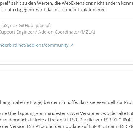
e pref" zählt zu den Werten, die WebExtensions nicht ändern kön
ich bin dagegen), wird das nicht mehr funktionieren.
 TbSync / GitHub: jobisoft
upport Engineer / Add-on Coordinator (MZLA)
underbird.net/add-ons/community
g mal eine Frage, bei der ich hoffe, dass sie eventuell zur Prob
a eine Überlappung von mindestens zwei Versionen, wo der alte E
 Also demnächst Firefox Firefox 91 ESR. Parallel zur ESR 91.0 läu
e der Version ESR 91.2 und dem Update auf ESR 91.3 dann ESR 78 