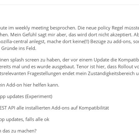
ute im weekly meeting besprochen. Die neue policy Regel müsstes
n. Mein Gefühl sagt mir aber, das wird dort nicht akzeptiert. A
zilla-central anlegst, mache dort keine(!!) Bezüge zu add-ons, so
 Gründe ins Feld.
einen splash screen zu haben, der vor einem Update die Kompatibili
reits mal und es wurde ausgebaut. Tenor ist hier, dass Rollout 
tsrelevanten Fragestellungen endet mein Zuständigkeitsbereich u
ein Add-on hier helfen kann.
app updates (Experiment)
ST API alle installierten Add-ons auf Kompatibilität
pp updates, falls alle ok
n das zu machen?