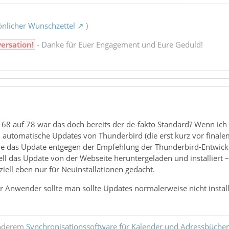
nlicher Wunschzettel
)
versation!
- Danke für Euer Engagement und Eure Geduld!
68 auf 78 war das doch bereits der de-fakto Standard? Wenn ich 
 automatische Updates von Thunderbird (die erst kurz vor final
 die das Update entgegen der Empfehlung der Thunderbird-Entwick
 das Update von der Webseite heruntergeladen und installiert – 
ziell eben nur für Neuinstallationen gedacht.
ner Anwender sollte man sollte Updates normalerweise nicht installi
anderem
Synchronisationssoftware für Kalender und Adressbücher