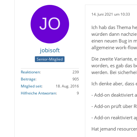
14. Juni 2021 um 10:33
Ich hab das Thema he
würden dann nachziehe
einen neuen Bug in mo
allgemeine work-flow
jobisoft
Die zweite Variante, 
Senior-Mitglied
worden, es gab das be
werden. Bei sicherhei
Reaktionen
239
Beiträge
905
Ich denke aber, dass 
Mitglied seit
18. Aug. 2016
Hilfreiche Antworten
9
- Add-on deaktiviert 
- Add-on prüft über RE
- Add-on reaktiviert a
Hat jemand resource