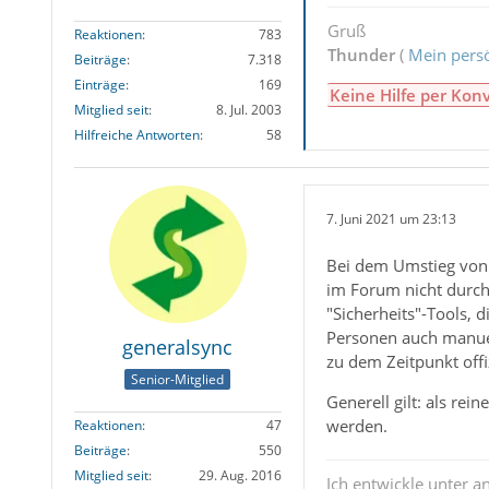
Gruß
Reaktionen
783
Thunder
(
Mein persö
Beiträge
7.318
Einträge
169
Keine Hilfe per Kon
Mitglied seit
8. Jul. 2003
Hilfreiche Antworten
58
7. Juni 2021 um 23:13
Bei dem Umstieg von 
im Forum nicht durch
"Sicherheits"-Tools,
Personen auch manuell
generalsync
zu dem Zeitpunkt offi
Senior-Mitglied
Generell gilt: als rei
werden.
Reaktionen
47
Beiträge
550
Mitglied seit
29. Aug. 2016
Ich entwickle unter 