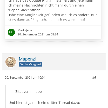
Ich habe das Update 91.1.1. installiert und jetzt kann
ich meine Nachrichten nicht mehr durch einen
"Doppelklick" öffnen!
Habe eine Möglichkeit gefunden wie ich es ändere, nur
ist es dann auf Englisch, stelle ich es wieder auf
Deutsch ist der Fehler wieder da!
Mario Jebe
Hoffe ihr könnt mir helfen oder ihr kennt jemand an
20. September 2021 um 08:34
wenn ich mich wenden kann!
Mapenzi
Senior-Mitglied
#6
20. September 2021 um 16:04
Zitat von milupo
Und hier ist ja noch ein dritter Thread dazu: