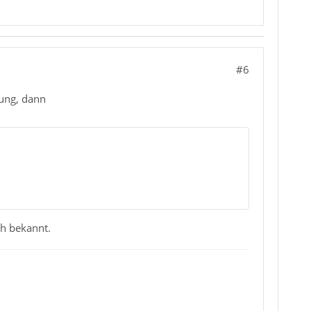
#6
tung, dann
ch bekannt.