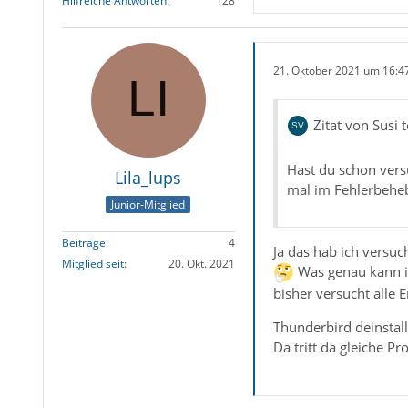
Hilfreiche Antworten
128
21. Oktober 2021 um 16:4
Zitat von Susi t
Hast du schon versu
Lila_lups
mal im Fehlerbeheb
Junior-Mitglied
Beiträge
4
Ja das hab ich versuc
Mitglied seit
20. Okt. 2021
Was genau kann ic
bisher versucht alle
Thunderbird deinstall
Da tritt da gleiche P