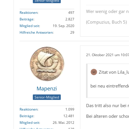
Senior-Mitglied
Wer wenig oder gar ni
Reaktionen
497
Beiträge
2.827
(Compuzius, Buch 5)
Mitglied seit
19. Sep. 2020
Hilfreiche Antworten
29
21. Oktober 2021 um 10:0
Zitat von Lila_
bei neu eintreffend
Mapenzi
Senior-Mitglied
Das tritt also nur be
Reaktionen
1.099
Bei älteren oder scho
Beiträge
12.481
Mitglied seit
26. Mai. 2012