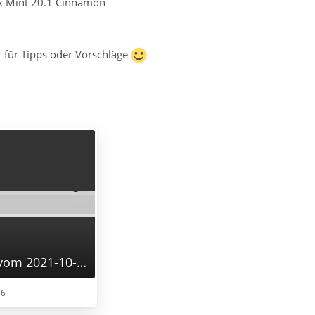
ux Mint 20.1 Cinnamon
r für Tipps oder Vorschläge
Bildschirmfoto vom 2021-10-20 11-24-15.png
36