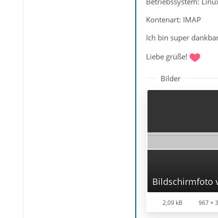
Betriebssystem: Lin
Kontenart: IMAP
Ich bin super dankba
Liebe grüße!
Bilder
2,09 kB
967 × 