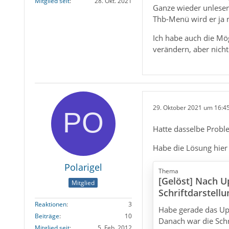
Mitglied seit
28. Okt. 2021
Ganze wieder unleser
Thb-Menü wird er ja n
Ich habe auch die Mög
verändern, aber nicht
29. Oktober 2021 um 16:4
Hatte dasselbe Proble
Habe die Lösung hier
Polarigel
Thema
[Gelöst] Nach U
Mitglied
Schriftdarstellu
Reaktionen
3
Habe gerade das Upd
Beiträge
10
Danach war die Schr
Mitglied seit
5. Feb. 2012