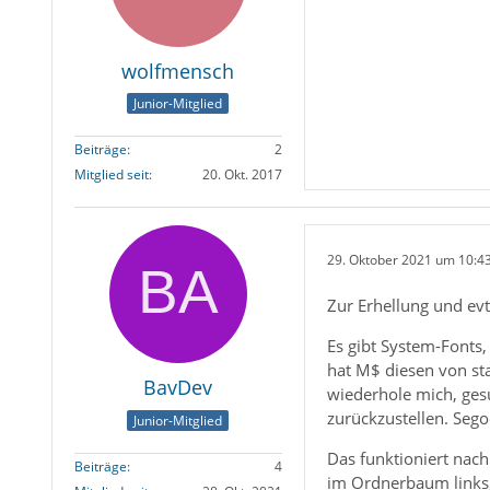
wolfmensch
Junior-Mitglied
Beiträge
2
Mitglied seit
20. Okt. 2017
29. Oktober 2021 um 10:4
Zur Erhellung und evtl
Es gibt System-Fonts,
hat M$ diesen von st
BavDev
wiederhole mich, ges
zurückzustellen. Seg
Junior-Mitglied
Das funktioniert nac
Beiträge
4
im Ordnerbaum links, 