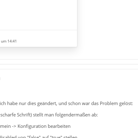
lenabstand
1 um 14:41
onierte:
Dichte ändern.
Damit erhöhte sich
nd
1
n Schritten gelöst.
r: ich habe nur dies geändert, und schon war das Problem gelöst:
nscharfe Schrift) stellt man folgendermaßen ab:
rfer machen
emein -> Konfiguration bearbeiten
unscharfe Schrift) stellt man
isabled von "false" auf "true" stellen