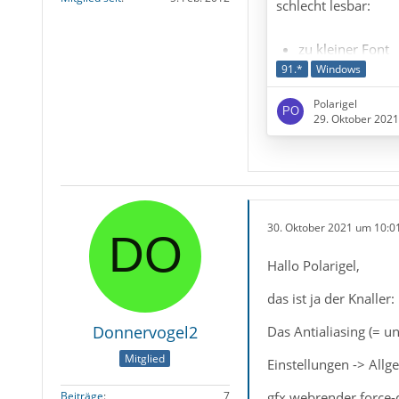
schlecht lesbar:
zu kleiner Font
91.*
Windows
zu geringer Zei
unscharf
Polarigel
29. Oktober 202
Was nicht funkti
Menüpunkt Ansicht- 
nur der Zeilenabsta
30. Oktober 2021 um 10:0
Lösung
Hallo Polarigel,
Habe das in mehrere
das ist ja der Knalle
Donnervogel2
Das Antialiasing (= u
1. Schrift schä
Mitglied
Einstellungen -> Allg
Das Antialiasing (= 
gfx.webrender.force-d
Beiträge
7