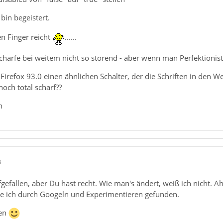
:
bin begeistert.
lgemein -> Konfiguration bearbeiten
n Finger reicht
......
e-disabled von…
chärfe bei weitem nicht so störend - aber wenn man Perfektionist is
 Firefox 93.0 einen ähnlichen Schalter, der die Schriften in den W
noch total scharf??
n
3
aufgefallen, aber Du hast recht. Wie man's ändert, weiß ich nicht.
be ich durch Googeln und Experimentieren gefunden.
den