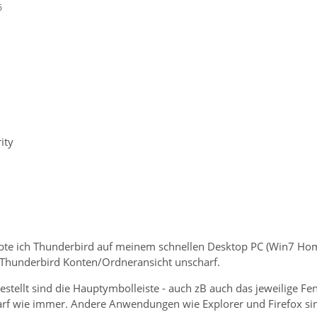
6
ity
bte ich Thunderbird auf meinem schnellen Desktop PC (Win7 Ho
er Thunderbird Konten/Ordneransicht unscharf.
estellt sind die Hauptymbolleiste - auch zB auch das jeweilige Fe
harf wie immer. Andere Anwendungen wie Explorer und Firefox sin