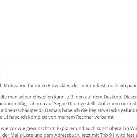
3
. Motivation für einen Entwickler, der hier mitliest, noch ein paar 
 die man selber einstellen kann, z.B. den auf dem Desktop. Dies
andardmäßig Tahoma auf Segoe UI umgestellt. Auf einem normalen
undheitsschädigend). Damals habe ich die Registry-Hacks gefun
oe UI habe ich komplett von meinem Rechner verbannt.
h wie vor wie gewünscht im Explorer und auch sonst überall in W
der Mails-Liste und dem Adressbuch. Jetzt mit Thb 91 wird fest 