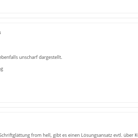
4
benfalls unscharf dargestellt.
ng
1
Schriftglättung from hell, gibt es einen Lösungsansatz evtl. üb