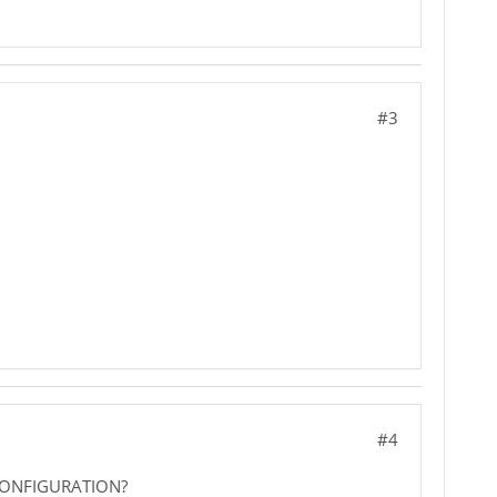
#3
#4
er KONFIGURATION?