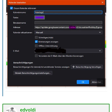
wie hast Du denn die Kalender eingebunden, wenn Du
kein Add-on und kein CalDAV benutzt?
Gruß
EDV-Oldie
edvoldi