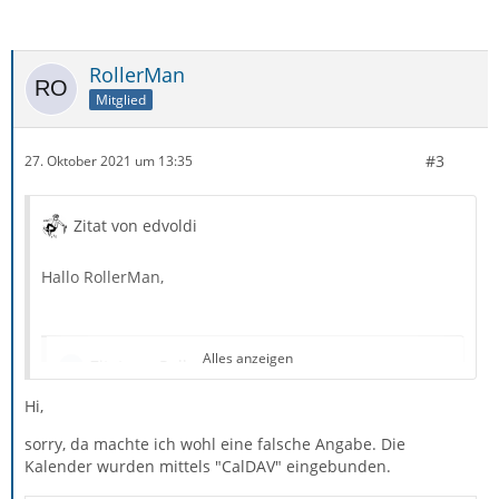
RollerMan
Mitglied
#3
27. Oktober 2021 um 13:35
Zitat von edvoldi
Hallo RollerMan,
Alles anzeigen
Zitat von RollerMan
Hi,
Ich habe fünf Google-Kalender eingebunden.
sorry, da machte ich wohl eine falsche Angabe. Die
Kalender wurden mittels "CalDAV" eingebunden.
WebDAV / CalDAV: nein