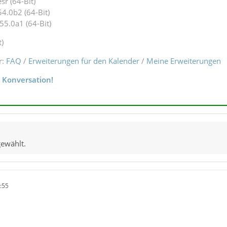
r (64-Bit)
4.0b2 (64-Bit)
55.0a1 (64-Bit)
t)
r:
FAQ
/
Erweiterungen für den Kalender
/
Meine Erweiterungen
r Konversation!
gewählt.
:55