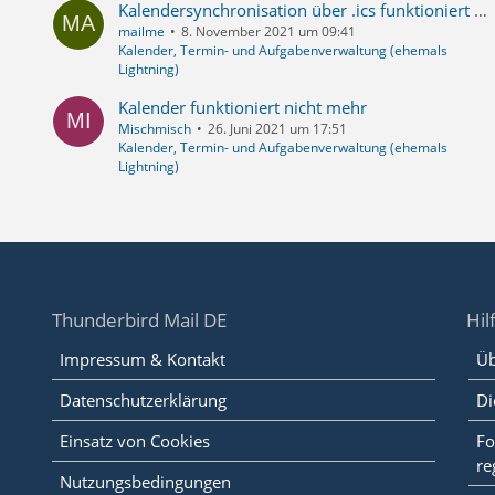
Kalendersynchronisation über .ics funktioniert nicht mehr seit TB 91.3.0
mailme
8. November 2021 um 09:41
Kalender, Termin- und Aufgabenverwaltung (ehemals
Lightning)
Kalender funktioniert nicht mehr
Mischmisch
26. Juni 2021 um 17:51
Kalender, Termin- und Aufgabenverwaltung (ehemals
Lightning)
Thunderbird Mail DE
Hil
Impressum & Kontakt
Üb
Datenschutzerklärung
Di
Einsatz von Cookies
Fo
re
Nutzungsbedingungen