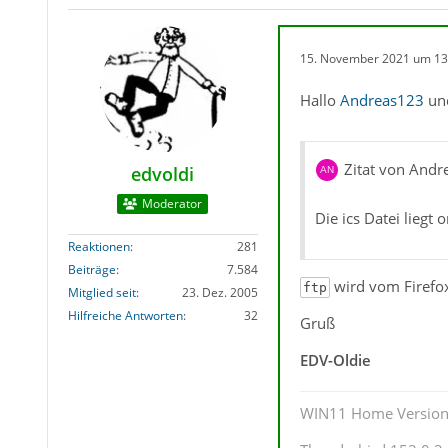
15. November 2021 um 13
Hallo
Andreas123
un
Zitat von And
edvoldi
Moderator
Die ics Datei liegt 
Reaktionen
281
Beiträge
7.584
wird vom Firefox
ftp
Mitglied seit
23. Dez. 2005
Hilfreiche Antworten
32
Gruß
EDV-Oldie
WIN11 Home Version