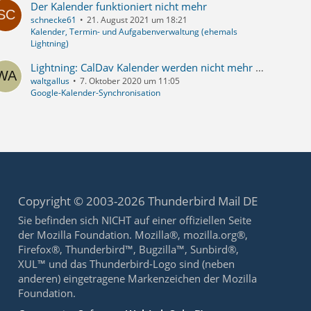
Der Kalender funktioniert nicht mehr
schnecke61
21. August 2021 um 18:21
Kalender, Termin- und Aufgabenverwaltung (ehemals
Lightning)
Lightning: CalDav Kalender werden nicht mehr synchronisiert
waltgallus
7. Oktober 2020 um 11:05
Google-Kalender-Synchronisation
Copyright © 2003-2026 Thunderbird Mail DE
Sie befinden sich NICHT auf einer offiziellen Seite
der Mozilla Foundation. Mozilla®, mozilla.org®,
Firefox®, Thunderbird™, Bugzilla™, Sunbird®,
XUL™ und das Thunderbird-Logo sind (neben
anderen) eingetragene Markenzeichen der Mozilla
Foundation.