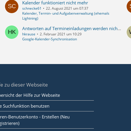
Kalender funktioniert nicht mehr
schnecke61
22. August 2021 um 07:37
Kalender, Termin- und Aufgabenverwaltung (ehemals
Lightning)
Antworten auf Termineinladungen werden nicht in den TB/Google Kalender importiert/synchronisiert
hkrause
2. Februar 2021 um 10:29
Google-Kalender-Synchronisation
fe zu dieser Webseite
ersicht der Hilfe zur Webseite
e Suchfunktion benutzen
ren-Benutzerkonto - Erstellen (Neu
gistrieren)