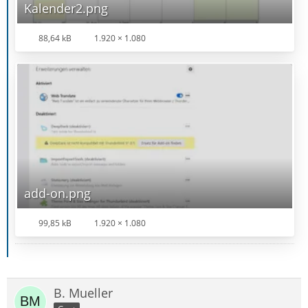
Kalender2.png
88,64 kB
1.920 × 1.080
add-on.png
99,85 kB
1.920 × 1.080
B. Mueller