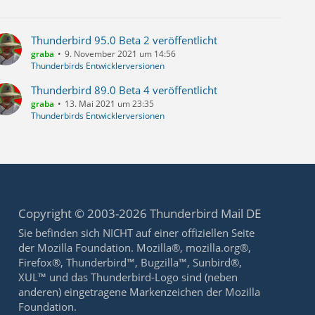
Thunderbird 95.0 Beta 2 veröffentlicht
graba
9. November 2021 um 14:56
Thunderbirds Entwicklerversionen
Thunderbird 89.0 Beta 4 veröffentlicht
graba
13. Mai 2021 um 23:35
Thunderbirds Entwicklerversionen
Copyright © 2003-2026 Thunderbird Mail DE
Sie befinden sich NICHT auf einer offiziellen Seite
der Mozilla Foundation. Mozilla®, mozilla.org®,
Firefox®, Thunderbird™, Bugzilla™, Sunbird®,
XUL™ und das Thunderbird-Logo sind (neben
anderen) eingetragene Markenzeichen der Mozilla
Foundation.