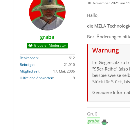
30. November 2021 um 11
Hallo,
die MZLA Technologie
graba
Bez. Änderungen bit
Globaler Moderator
Warnung
Reaktionen
612
Im Gegensatz zu fr
Beiträge
21.910
"95er-Reihe" (also
Mitglied seit
17. Mai. 2006
beispielsweise se
Hilfreiche Antworten
9
Stück für Stück, b
Genauere Informat
Gruß
graba