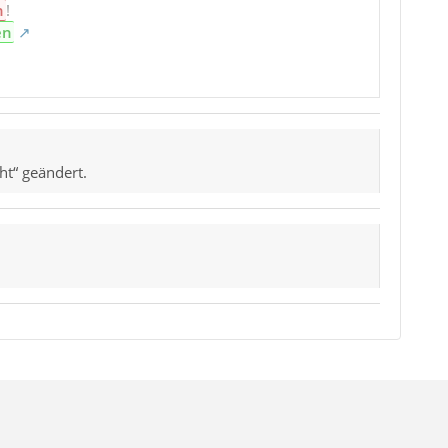
n
!
en
ht“ geändert.