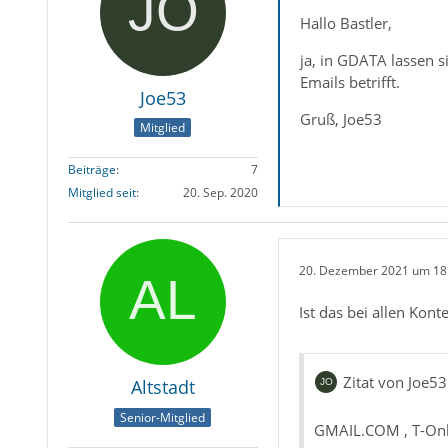
Hallo Bastler,
ja, in GDATA lassen s
Emails betrifft.
Joe53
Gruß, Joe53
Mitglied
Beiträge
7
Mitglied seit
20. Sep. 2020
20. Dezember 2021 um 18
Ist das bei allen Kont
Zitat von Joe53
Altstadt
Senior-Mitglied
GMAIL.COM , T-Onl