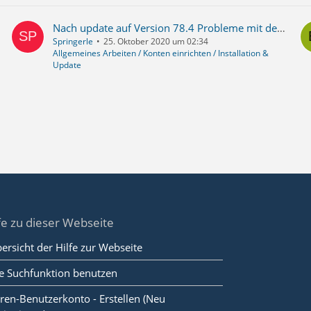
Nach update auf Version 78.4 Probleme mit dem Abruf von Mails über Spamihilator
Springerle
25. Oktober 2020 um 02:34
Allgemeines Arbeiten / Konten einrichten / Installation &
Update
fe zu dieser Webseite
ersicht der Hilfe zur Webseite
e Suchfunktion benutzen
ren-Benutzerkonto - Erstellen (Neu