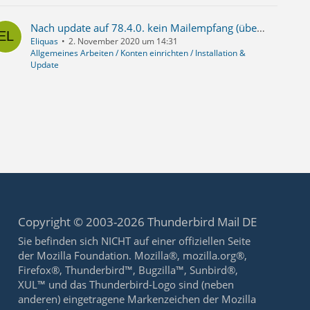
Nach update auf 78.4.0. kein Mailempfang (über Spamihilator) mehr
Eliquas
2. November 2020 um 14:31
Allgemeines Arbeiten / Konten einrichten / Installation &
Update
Copyright © 2003-2026 Thunderbird Mail DE
Sie befinden sich NICHT auf einer offiziellen Seite
der Mozilla Foundation. Mozilla®, mozilla.org®,
Firefox®, Thunderbird™, Bugzilla™, Sunbird®,
XUL™ und das Thunderbird-Logo sind (neben
anderen) eingetragene Markenzeichen der Mozilla