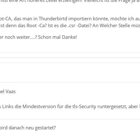
sl eine Art höheres Level erzwingen? Vielleicht ist die Frage ja B
t-CA, das man in Thunderbirtd importiern könnte, möchte ich au
ist denn das Root -Ca? Ist es die .csr -Datei? An Welcher Stelle mü
ner noch weiter....? Schon mal Danke!
ael Vaas
Links die Mindestversion für die tls-Security runtergesetzt, abe
ird danach neu gestartet?