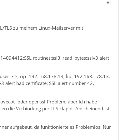
#1
SSL/TLS zu meinem Linux-Mailserver mit
r:14094412:SSL routines:ssl3_read_bytes:sslv3 alert
: user=<>, rip=192.168.178.13, lip=192.168.178.13,
 alert bad certificate: SSL alert number 42,
 Dovecot- oder openssl-Problem, aber ich habe
nen die Verbindung per TLS klappt. Anscheinend ist
chner aufgebaut, da funktionierte es Problemlos. Nur