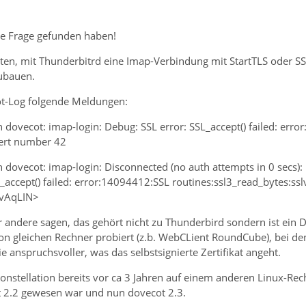
ese Frage gefunden haben!
iten, mit Thunderbitrd eine Imap-Verbindung mit StartTLS oder 
ubauen.
ot-Log folgende Meldungen:
 dovecot: imap-login: Debug: SSL error: SSL_accept() failed: erro
alert number 42
n dovecot: imap-login: Disconnected (no auth attempts in 0 secs)
accept() failed: error:14094412:SSL routines:ssl3_read_bytes:sslv3
rvAqLIN>
r andere sagen, das gehört nicht zu Thunderbird sondern ist ein
von gleichen Rechner probiert (z.b. WebCLient RoundCube), bei de
 anspruchsvoller, was das selbstsignierte Zertifikat angeht.
Konstellation bereits vor ca 3 Jahren auf einem anderen Linux-Re
t 2.2 gewesen war und nun dovecot 2.3.