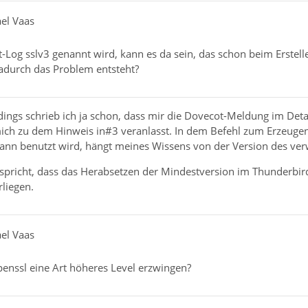
ael Vaas
Log sslv3 genannt wird, kann es da sein, das schon beim Erstelle
dadurch das Problem entsteht?
dings schrieb ich ja schon, dass mir die Dovecot-Meldung im Detail
ich zu dem Hinweis in#3 veranlasst. In dem Befehl zum Erzeugen d
ann benutzt wird, hängt meines Wissens von der Version des v
spricht, dass das Herabsetzen der Mindestversion im Thunderbird
rliegen.
ael Vaas
enssl eine Art höheres Level erzwingen?