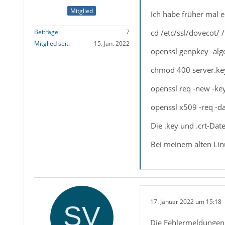
Mitglied
Ich habe früher mal e
cd /etc/ssl/dovecot/ /
Beiträge
7
Mitglied seit
15. Jan. 2022
openssl genpkey -alg
chmod 400 server.ke
openssl req -new -key
openssl x509 -req -da
Die .key und .crt-Dat
Bei meinem alten Lin
17. Januar 2022 um 15:18
Die Fehlermeldungen a