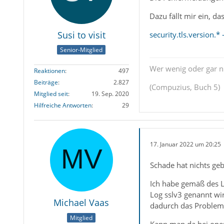
Dazu fällt mir ein, d
Susi to visit
security.tls.version.*
Senior-Mitglied
Wer wenig oder gar ni
Reaktionen
497
Beiträge
2.827
(Compuzius, Buch 5)
Mitglied seit
19. Sep. 2020
Hilfreiche Antworten
29
17. Januar 2022 um 20:25
Schade hat nichts geb
Ich habe gemäß des Li
Log sslv3 genannt wir
Michael Vaas
dadurch das Problem 
Mitglied