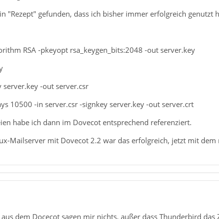
in "Rezept" gefunden, dass ich bisher immer erfolgreich genutzt 
orithm RSA -pkeyopt rsa_keygen_bits:2048 -out server.key
y
 server.key -out server.csr
ys 10500 -in server.csr -signkey server.key -out server.crt
eien habe ich dann im Dovecot entsprechend referenziert.
ux-Mailserver mit Dovecot 2.2 war das erfolgreich, jetzt mit dem
us dem Docecot sagen mir nichts, außer dass Thunderbird das Zert