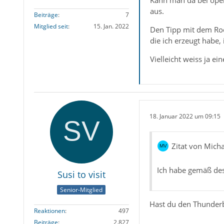
Kann man da bei opens
aus.
Beiträge
7
Mitglied seit
15. Jan. 2022
Den Tipp mit dem Roo
die ich erzeugt habe, 
Vielleicht weiss ja ei
18. Januar 2022 um 09:15
Zitat von Mich
Ich habe gemäß des 
Susi to visit
Senior-Mitglied
Hast du den Thunderb
Reaktionen
497
Beiträge
2.827