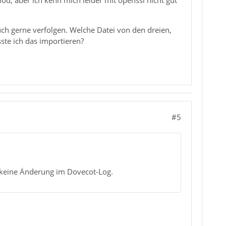
löd, aber ich kenn mich leider mit openssl nicht gut
ch gerne verfolgen. Welche Datei von den dreien,
sste ich das importieren?
#5
r keine Änderung im Dovecot-Log.