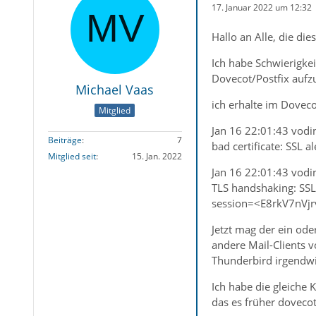
17. Januar 2022 um 12:32
Hallo an Alle, die di
Ich habe Schwierigke
Dovecot/Postfix aufz
Michael Vaas
ich erhalte im Dovec
Mitglied
Jan 16 22:01:43 vodin
Beiträge
7
bad certificate: SSL 
Mitglied seit
15. Jan. 2022
Jan 16 22:01:43 vodi
TLS handshaking: SSL_
session=<E8rkV7nVj
Jetzt mag der ein ode
andere Mail-Clients 
Thunderbird irgendwie
Ich habe die gleiche 
das es früher doveco