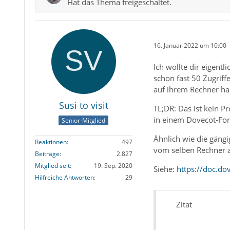
Hat das Thema freigeschaltet.
16. Januar 2022 um 10:00
Ich wollte dir eigent
schon fast 50 Zugriff
auf ihrem Rechner h
Susi to visit
TL;DR: Das ist kein P
in einem Dovecot-Fo
Senior-Mitglied
Ähnlich wie die gäng
Reaktionen
497
vom selben Rechner au
Beiträge
2.827
Mitglied seit
19. Sep. 2020
Siehe:
https://doc.do
Hilfreiche Antworten
29
Zitat