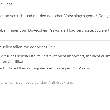
ael Vaas
schon versucht und mit den typischen Vorschlägen gemäß Google-S
bei immer vom Dovecot ein "sslv3 alert bad certificate: SSL ale
uellen fallen mir adhoc dazu ein:
A für das selbsterstellte Zertifikat nicht importiert, ihr nicht au
ren Zertifikat.
rbird die Überprüfung der Zertifikate per OSCP aktiv.
chts kann, schiebt's auf den Antiviruskram.