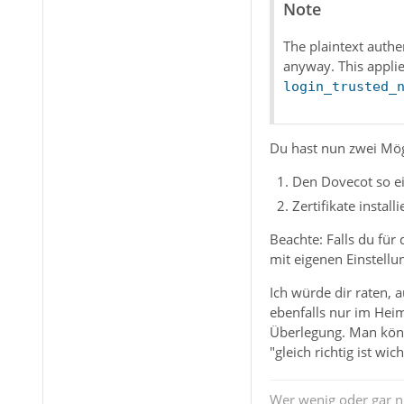
Note
The plaintext authe
anyway. This applie
login_trusted_
Du hast nun zwei Mög
Den Dovecot so ei
Zertifikate instal
Beachte: Falls du für
mit eigenen Einstellu
Ich würde dir raten, 
ebenfalls nur im Heim
Überlegung. Man könnt
"gleich richtig ist wi
Wer wenig oder gar ni