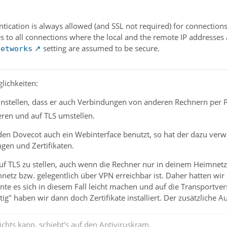
ntication is always allowed (and SSL not required) for connection
s to all connections where the local and the remote IP addresses a
setting are assumed to be secure.
networks
lichkeiten:
nstellen, dass er auch Verbindungen von anderen Rechnern per Pl
lieren und auf TLS umstellen.
 den Dovecot auch ein Webinterface benutzt, so hat der dazu ver
ngen und Zertifikaten.
auf TLS zu stellen, auch wenn die Rechner nur in deinem Heimnetz
netz bzw. gelegentlich über VPN erreichbar ist. Daher hatten wir
e es sich in diesem Fall leicht machen und auf die Transportver
chtig" haben wir dann doch Zertifikate installiert. Der zusätzliche 
chts kann, schiebt's auf den Antiviruskram.