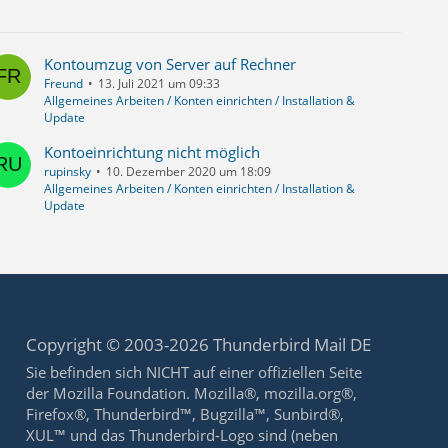
Kontoumzug von Server auf Rechner
Freund
13. Juli 2021 um 09:33
Allgemeines Arbeiten / Konten einrichten / Installation &
Update
Kontoeinrichtung nicht möglich
rupinsky
10. Dezember 2020 um 18:09
Allgemeines Arbeiten / Konten einrichten / Installation &
Update
Copyright © 2003-2026 Thunderbird Mail DE
Sie befinden sich NICHT auf einer offiziellen Seite
der Mozilla Foundation. Mozilla®, mozilla.org®,
Firefox®, Thunderbird™, Bugzilla™, Sunbird®,
XUL™ und das Thunderbird-Logo sind (neben