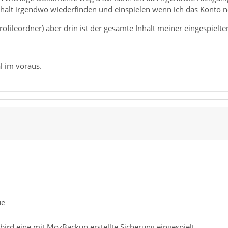
nhalt irgendwo wiederfinden und einspielen wenn ich das Konto n
Profileordner) aber drin ist der gesamte Inhalt meiner eingespielt
l im voraus.
ue
bird eine mit MozBackup erstellte Sicherung eingespielt.