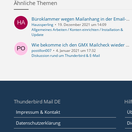
Ähnliche Themen
Büroklammer wegen Mailanhang in der Email-Übersicht. In der Mailansicht fehlen aber die Steuerelemente für Anhänge
Haussperling
19. Dezember 2021 um 14:09
Allgemeines Arbeiten / Konten einrichten / Installation &
Update
Wie bekomme ich den GMX Mailcheck wieder weg?
postillon007
4. Januar 2021 um 17:32
Diskussion rund um Thunderbird & E-Mail
Thunderbird Mail DE
Hil
Impressum & Kontakt
Üb
Datenschutzerklärung
Di