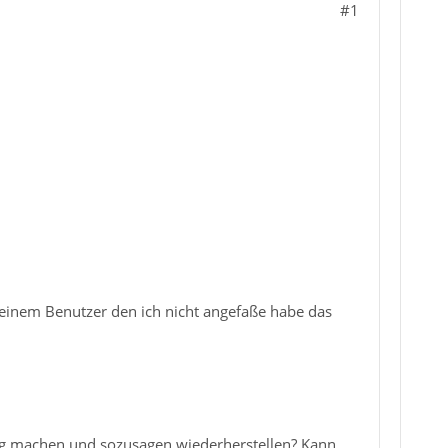
#1
n einem Benutzer den ich nicht angefaße habe das
ig machen und sozusagen wiederherstellen? Kann