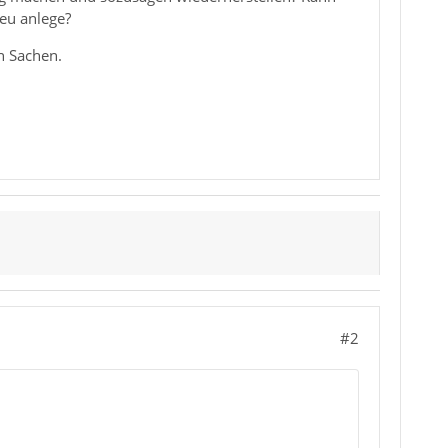
eu anlege?
en Sachen.
#2