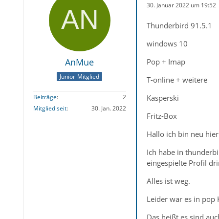
30. Januar 2022 um 19:52
Thunderbird 91.5.1
windows 10
AnMue
Pop + Imap
Junior-Mitglied
T-online + weitere
Kasperski
Beiträge
2
Mitglied seit
30. Jan. 2022
Fritz-Box
Hallo ich bin neu hie
Ich habe in thunderbi
eingespielte Profil d
Alles ist weg.
Leider war es in pop 
Das heißt es sind au