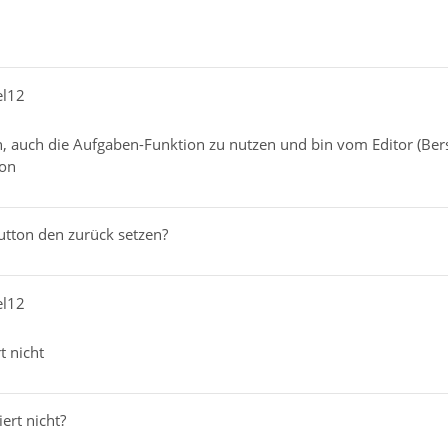
el12
, auch die Aufgaben-Funktion zu nutzen und bin vom Editor (Bers
ton
utton den zurück setzen?
el12
t nicht
ert nicht?