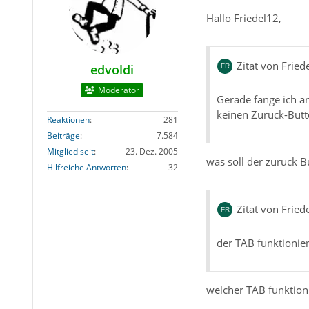
Hallo Friedel12,
Zitat von Fried
edvoldi
Moderator
Gerade fange ich an
keinen Zurück-But
Reaktionen
281
Beiträge
7.584
Mitglied seit
23. Dez. 2005
was soll der zurück B
Hilfreiche Antworten
32
Zitat von Fried
der TAB funktionier
welcher TAB funktioni