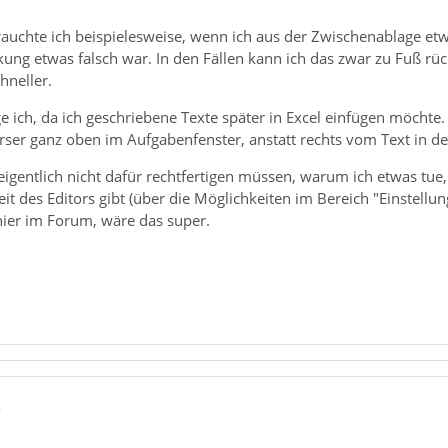
uchte ich beispielesweise, wenn ich aus der Zwischenablage etwas
ckung etwas falsch war. In den Fällen kann ich das zwar zu Fuß 
hneller.
e ich, da ich geschriebene Texte später in Excel einfügen möcht
rser ganz oben im Aufgabenfenster, anstatt rechts vom Text in der
eigentlich nicht dafür rechtfertigen müssen, warum ich etwas tue
t des Editors gibt (über die Möglichkeiten im Bereich "Einstellu
hier im Forum, wäre das super.
8