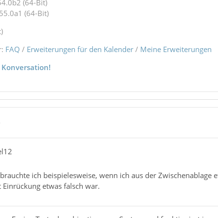
4.0b2 (64-Bit)
55.0a1 (64-Bit)
)
r:
FAQ
/
Erweiterungen für den Kalender
/
Meine Erweiterungen
 Konversation!
5
el12
rauchte ich beispielesweise, wenn ich aus der Zwischenablage etw
t Einrückung etwas falsch war.