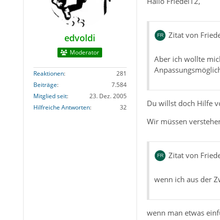
Hallo Friedel12,
Zitat von Fried
edvoldi
Moderator
Aber ich wollte mic
Anpassungsmöglichke
Reaktionen
281
Beiträge
7.584
Mitglied seit
23. Dez. 2005
Du willst doch Hilfe 
Hilfreiche Antworten
32
Wir müssen verstehen
Zitat von Fried
wenn ich aus der Z
wenn man etwas einfü