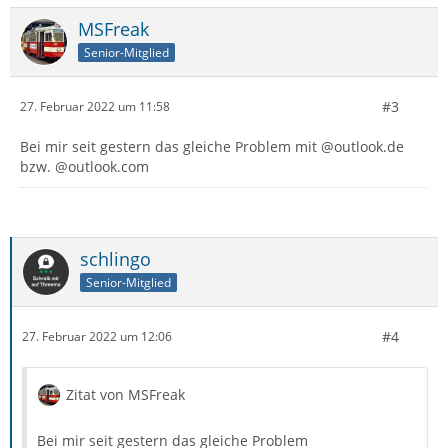
(PROPFIND)
MSFreak
Request:
Senior-Mitglied
<d:propfind xmlns:d="DAV:"
#3
27. Februar 2022 um 11:58
xmlns:cal="urn:ietf:params:xml:ns:caldav"
xmlns:cs="
http://calendarserver.org/ns/
"><d:prop>
Bei mir seit gestern das gleiche Problem mit @outlook.de
<cal:calendar-home-set /><d:group-membership />
bzw. @outlook.com
</d:prop></d:propfind>
Response:
schlingo
Senior-Mitglied
#4
27. Februar 2022 um 12:06
Zitat von MSFreak
Bei mir seit gestern das gleiche Problem