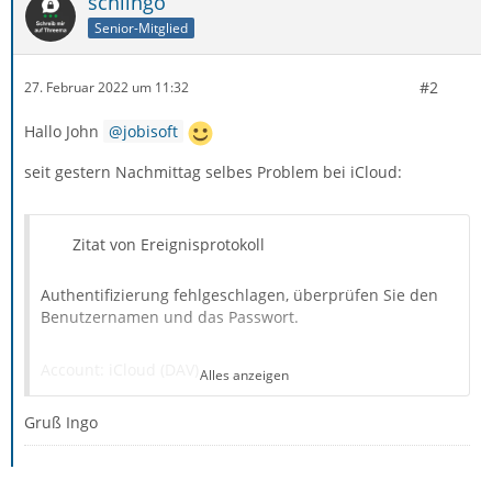
schlingo
Senior-Mitglied
#2
27. Februar 2022 um 11:32
Hallo John
jobisoft
seit gestern Nachmittag selbes Problem bei iCloud:
Zitat von Ereignisprotokoll
Authentifizierung fehlgeschlagen, überprüfen Sie den
Benutzernamen und das Passwort.
Account: iCloud (DAV)
Alles anzeigen
Gruß Ingo
URL:
https://caldav.icloud.com/16584560877/principal/